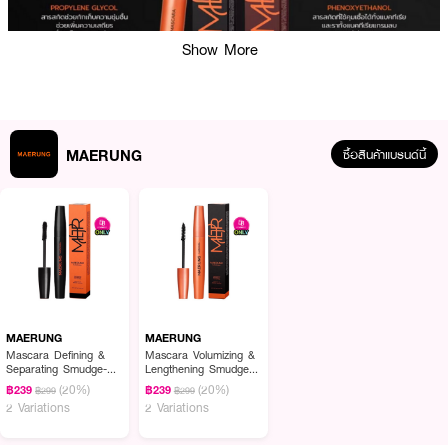
Show More
MAERUNG
ซื้อสินค้าแบรนด์นี้
ผลลัพธ์ที่ได้ :
มาสคาร่าแม่รุ้ง รุ่นขนตายาวเรียงเส้นธรรมชาติ ไม่จับตัวเป็นก้อน ไม่แพนด้าแม้
เปลือกตามัน ไม่ต้องใช้อายรีมูฟเวอร์ล้าง ใช้เพียงน้ำเปล่าแช่ให้ชุ่มขนตาทิ้งไว้ 2-3
นาที รูดออกเป็นเส้นใยไฟเบอร์ ไม่ไหลเป็นคราบดำๆ
MAERUNG
MAERUNG
· มาสคาร่าแม่รุ้ง รุ่นขนตายาวเรียงเส้นธรรมชาติ
Mascara Defining &
Mascara Volumizing &
Separating Smudge-
Lengthening Smudge-
· 2 in 1 ใช้ได้ทั้งขนตาและคิ้ว
proof Easy Removal
proof Easy Removal
(20%)
(20%)
฿239
฿239
฿299
฿299
2 Variations
2 Variations
· ขนตาเรียงเส้น ขนตาไม่จับตัวเป็นก้อน
· ขนตา ยาว ฟู ล็อกขนตานานกว่า 36 ชั่วโมง