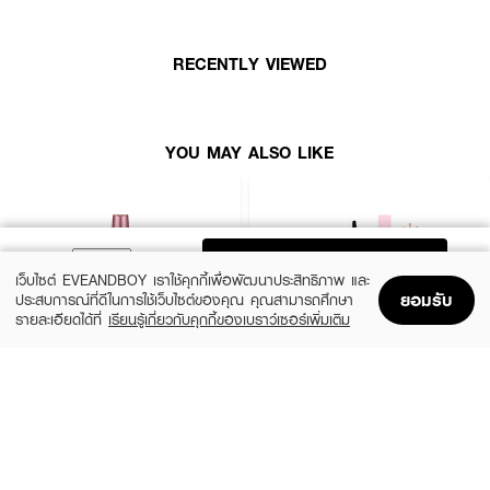
· กันน้ำ กันเหงื่อ กันคราบ ไม่แพนด้าใต้ตา
RECENTLY VIEWED
· ล้างออกง่าย ไม่ทำร้ายขนตาจริง
· ไม่เหนียว ไม่หนักตา ยิ่งปัดยิ่งบำรุง
YOU MAY ALSO LIKE
ADD TO BAG
เว็บไซต์ EVEANDBOY เราใช้คุกกี้เพื่อพัฒนาประสิทธิภาพ และ
ยอมรับ
ประสบการณ์ที่ดีในการใช้เว็บไซต์ของคุณ คุณสามารถศึกษา
รายละเอียดได้ที่
เรียนรู้เกี่ยวกับคุกกี้ของเบราว์เซอร์เพิ่มเติม
Home
Home
Promotions
Promotions
Shopping Bag
Shopping Bag
Account
Account
MAYBELLINE
SIVANNA
Hyper Curl Volume Express Mascara
Svn Curling Mascara HF9050-Exclusive
EVEANDBOY
฿179
(70%)
฿59
฿199
Black
HF9050