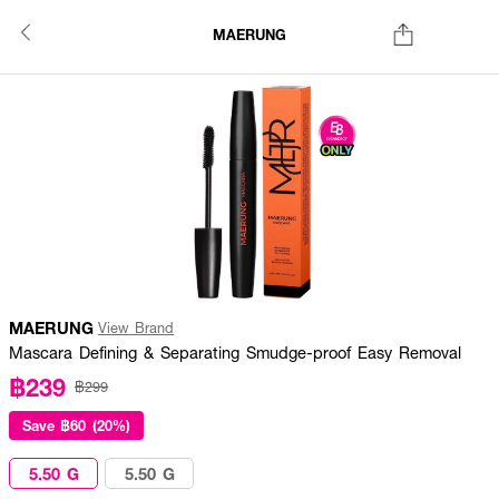
MAERUNG
MAERUNG
View Brand
Mascara Defining & Separating Smudge-proof Easy Removal
฿239
฿299
Save
฿60 (20%)
5.50 G
5.50 G