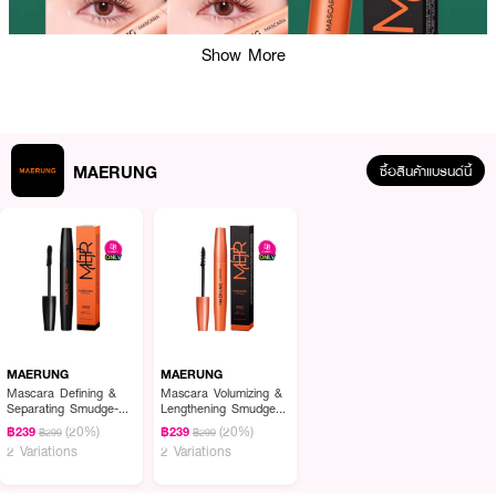
Show More
MAERUNG
ซื้อสินค้าแบรนด์นี้
ผลลัพธ์ที่ได้ :
มาสคาร่าแม่รุ้ง รุ่นขนตาหนาจับช่อ เหมือนขนตาปลอม ไม่แพนด้าแม้เปลือกตามัน
ไม่ต้องใช้อายรีมูฟเวอร์ล้าง ใช้เพียงน้ำเปล่าแช่ให้ชุ่มขนตาทิ้งไว้ 2-3 นาที รูดออก
เป็นเส้นใยไฟเบอร์ ไม่ไหลเป็นคราบดำๆ
MAERUNG
MAERUNG
· มาสคาร่าแม่รุ้ง รุ่นออริจินอล
Mascara Defining &
Mascara Volumizing &
Separating Smudge-
Lengthening Smudge-
· 2 in 1 ใช้ได้ทั้งขนตาและคิ้ว
proof Easy Removal
proof Easy Removal
(20%)
(20%)
฿239
฿239
฿299
฿299
2 Variations
2 Variations
· กันน้ำ กันเหงื่อ กันคราบ ล้างออกง่าย ไม่ทำร้ายขนตาจริง
· ติดทน เด้งทั้งวัน ไม่แพนด้า