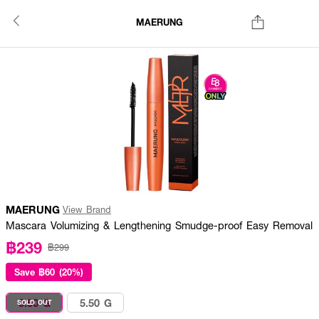
MAERUNG
MAERUNG
View Brand
Mascara Volumizing & Lengthening Smudge-proof Easy Removal
฿239
฿299
Save
฿60 (20%)
5.50 G
5.50 G
SOLD OUT