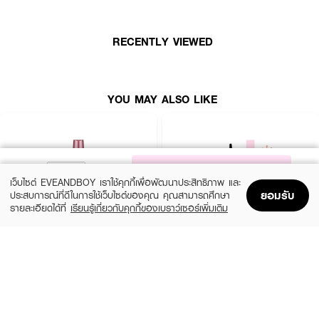
· เนื้อบางเบา ไม่เหนียวเหนอะหนะ
RECENTLY VIEWED
· ไม่หนักตา แห้งไว ปัดซ้ำ ไม่จับตัวเป็นก้อน
· พร้อมบำรุงขนตาให้แข็งแรงไม่หลุดร่วง
YOU MAY ALSO LIKE
NOTIFY ME
เว็บไซต์ EVEANDBOY เราใช้คุกกี้เพื่อพัฒนาประสิทธิภาพ และ
ยอมรับ
ประสบการณ์ที่ดีในการใช้เว็บไซต์ของคุณ คุณสามารถศึกษา
รายละเอียดได้ที่
เรียนรู้เกี่ยวกับคุกกี้ของเบราว์เซอร์เพิ่มเติม
Home
Home
Promotions
Promotions
Shopping Bag
Shopping Bag
Account
Account
MAYBELLINE
SIVANNA
Hyper Curl Volume Express Mascara
Svn Curling Mascara HF9050-Exclusive
EVEANDBOY
฿179
(70%)
฿59
฿199
Black
HF9050