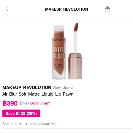
MAKEUP REVOLUTION
MAKEUP REVOLUTION
View Brand
Air Blur Soft Matte Liquip Lip Fawn
฿390
Only 3 left
฿490
Save
฿100 (20%)
Size 3.5 ML • 5057566840750