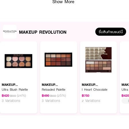
Show More
MAKEUP REVOLUTION
ซื้อสินค้าแบรนด์นี้
ผลลัพธ์ที่ได้ :
MAKEUP REVOLUTION Air Blur Soft Matte Liquip Lip
ลิปจิ้มจุ่มเนื้อแมตต์
ที่ให้ความชุ่มชื้น ริมฝีปากสวยแบบเบลอๆ แต่เด่นสะดุดตา สีชัดเจน พร้อมบำรุง
MAKEUP
MAKEUP
MAKEUP
MAK
REVOLUTION
REVOLUTION
REVOLUTION
REV
ด้วยส่วนผสมอย่างวิตามินอี น้ำมันโจโจ้บา และน้ำมันเมล็ดเมโดว์โฟม เพื่อริมฝีปาก
Ultra Blush Palette
Reloaded Palette
I Heart Chocolate
Ultr
นุ่มนิ่มน่าจุ๊บ
(24%)
(25%)
฿420
฿490
฿750
฿42
฿550
฿650
3 Variations
3 Variations
2 Variations
·
เนื้อแมตต์แบบ Air Blur บางเบา ไม่แห้งตึง
·
สีแน่นชัดเจน ติดทนนานตลอดวัน
·
ให้ฟินิชแบบเบลอริมฝีปาก ดูซอฟต์ละมุน