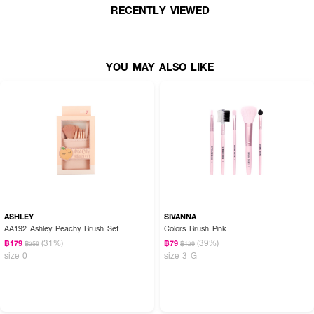
RECENTLY VIEWED
● ด้ามจับถนัดมือ
● เหมาะสำหรับมือใหม่ และมือโปร
YOU MAY ALSO LIKE
How To Use :
● ฟองน้ำ: ใช้สำหรับลงรองพื้น สามารถใช้ได้ทั้งแบบชุบน้ำและไม่ชุบน้ำ
● แปรง: ใช้ลงเครื่องสำอางค์บนใบหน้า บริเวณต่างๆ ตามต้องการ
💖 สวยครบ จบในเซ็ตเดียว ด้วย MAKEUPREVOLUTION Beauty Full Look
Makeup Brush Gift Set 💖✨
ASHLEY
SIVANNA
AA192 Ashley Peachy Brush Set
Colors Brush Pink
(31%)
(39%)
฿179
฿79
฿259
฿129
size 0
size 3 G