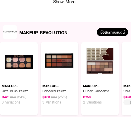
Show More
MAKEUP REVOLUTION
ซื้อสินค้าแบรนด์นี้
ผลลัพธ์ที่ได้:
เซ็ตอุปกรณ์แต่งหน้า ที่ประกอบไปด้วยฟองน้ำ และแปรงครบชุด ช่วยให้คุณเนรมิต
ลุคสวยได้หลากหลายสไตล์
MAKEUP
MAKEUP
MAKEUP
MAK
REVOLUTION
REVOLUTION
REVOLUTION
REV
Ultra Blush Palette
Reloaded Palette
I Heart Chocolate
Ultr
(24%)
(25%)
฿420
฿490
฿750
฿42
฿550
฿650
● เมคอัพ เรฟวอลูชั่น บิวที่ ฟูล ลุค เมคอัพ บรัช กิฟต์ เซ็ต
3 Variations
3 Variations
2 Variations
● เซ็ตแปรงแต่งหน้า + ฟองน้ำ
● ครบครัน ใช้งานง่าย
● ขนแปรงนุ่ม ไม่ระคายเคืองผิว