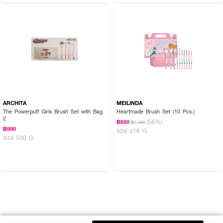
ARCHITA
MEILINDA
The Powerpuff Girls Brush Set with Bag
Heartmade Brush Set (10 Pcs.)
2
(56%)
฿650
฿1,490
฿990
size 216 G
size 500 G