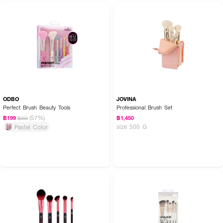
ODBO
JOVINA
Perfect Brush Beauty Tools
Professional Brush Set
(57%)
฿199
฿1,450
฿459
size 500 G
Pastel Color