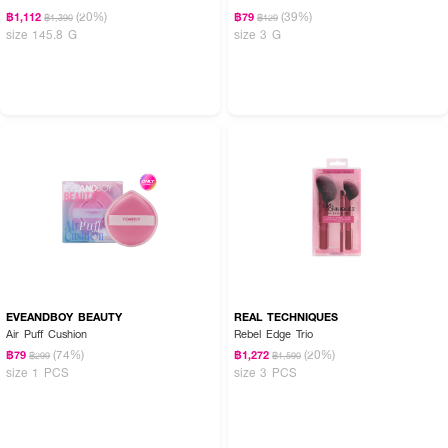
(20%)
(39%)
฿1,112
฿79
฿1,390
฿129
size 145.8 G
size 3 G
EVEANDBOY BEAUTY
REAL TECHNIQUES
Air Puff Cushion
Rebel Edge Trio
(74%)
(20%)
฿79
฿1,272
฿299
฿1,590
size 1 PCS
size 3 PCS