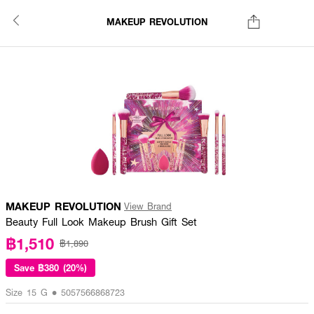
MAKEUP REVOLUTION
MAKEUP REVOLUTION
View Brand
Beauty Full Look Makeup Brush Gift Set
฿1,510
฿1,890
Save
฿380 (20%)
Size 15 G • 5057566868723