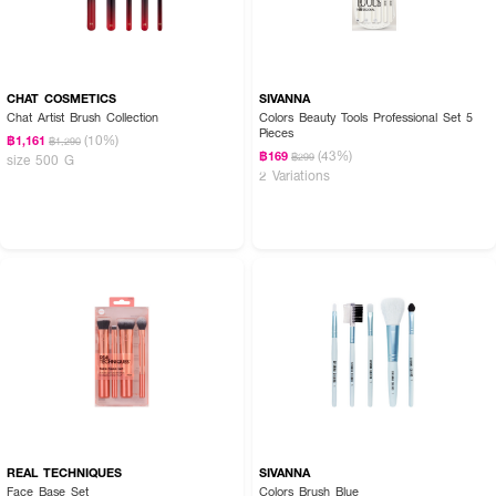
CHAT COSMETICS
SIVANNA
Chat Artist Brush Collection
Colors Beauty Tools Professional Set 5
Pieces
(10%)
฿1,161
฿1,290
(43%)
฿169
฿299
size 500 G
2 Variations
REAL TECHNIQUES
SIVANNA
Face Base Set
Colors Brush Blue