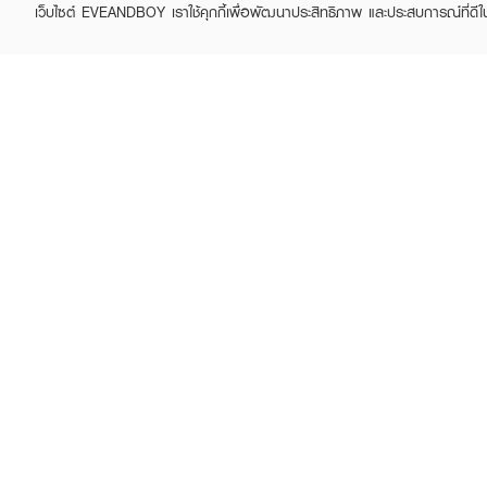
เว็บไซต์ EVEANDBOY เราใช้คุกกี้เพื่อพัฒนาประสิทธิภาพ และประสบการณ์ที่ดี
MAKEUP REVOLUTION
MAKEUP REVOLUTION
Ultra Blush Palette
Reloaded Palette
฿420
฿490
฿550
฿650
(24%)
(25%)
• มาสคาร่าสูตรกันน้ำ
• มาพร้อมกับแปรงมุมกว้างท
• ขนแปรงสั้นเกี่ยวเข้ากับโคนข
• ขนแปรงยาวจะเคลือบขนตาแ
• สูตรกันน้ำช่วยให้ขนตาทนท
• ขนาด 8G
How To Use :