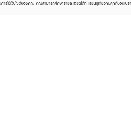
ในการใช้เว็บไซต์ของคุณ คุณสามารถศึกษารายละเอียดได้ที่
เรียนรู้เกี่ยวกับคุกกี้ของเบรา
MAKEUP REVOLUTION
MAKEUP REVOLUTION
MAKEUP
I Heart Chocolate
Ultra Contour
Colour 
฿750
฿420
฿39
฿590
(29%)
ี่ได้รับการออกแบบมาเป็นพิเศษ
นตาที่เล็กที่สุดได้และบรรจุผลิตภัณฑ์ที่มีน้ำหนักเบา
RECENTLY VIEWED
ต่ละเส้นตั้งแต่โคนจรดปลาย เพื่อความยาวความแข็งแรงของขนตา
านเมื่อเจอน้ำ มาสคาร่าแห้งเร็ว และสีดำสนิท