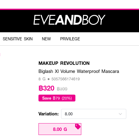
SENSITIVE SKIN
NEW
PRIVILEGE
N
MAKEUP REVOLUTION
Biglash Xl Volume Waterproof Mascara
8 G • 5057566174619
฿320
฿399
Save
฿79 (20%)
Variation:
8.00
8.00 G