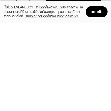
ADD TO BAG
เว็บไซต์ EVEANDBOY เราใช้คุกกี้เพื่อพัฒนาประสิทธิภาพ และ
ยอมรับ
ประสบการณ์ที่ดีในการใช้เว็บไซต์ของคุณ คุณสามารถศึกษา
รายละเอียดได้ที่
เรียนรู้เกี่ยวกับคุกกี้ของเบราว์เซอร์เพิ่มเติม
Home
Home
Promotions
Promotions
Shopping Bag
Shopping Bag
Account
Account
CLINIQUE
KYLIE
Cheek Pop
Cosmetics Hybrid Blush
(10%)
(20%)
฿1,080
฿768
฿1,200
฿960
14 Variations
6 Variations