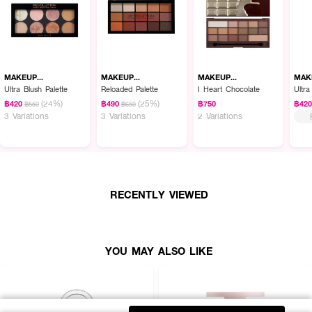
MAKEUP
MAKEUP
MAKEUP
MAK
REVOLUTION
REVOLUTION
REVOLUTION
REV
Ultra Blush Palette
Reloaded Palette
I Heart Chocolate
Ultr
(24%)
(25%)
฿420
฿490
฿750
฿42
฿550
฿650
3 Variations
3 Variations
2 Variations
RECENTLY VIEWED
YOU MAY ALSO LIKE