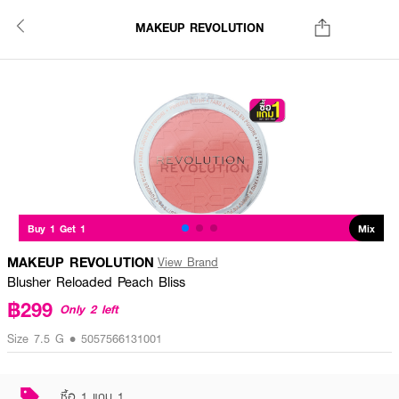
MAKEUP REVOLUTION
Buy 1 Get 1
Mix
MAKEUP REVOLUTION
View Brand
Blusher Reloaded Peach Bliss
฿299
Only 2 left
Size 7.5 G • 5057566131001
ซื้อ 1 แถม 1