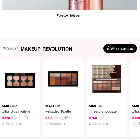
Show More
MAKEUP REVOLUTION
ซื้อสินค้าแบรนด์นี้
ผลลัพธ์ที่ได้ :
MAKEUP REVOLUTION Conceal & Define - Foundation เบอร์ F8.5 รอง
พื้นสูตรปราศจากน้ำมัน เนื้อครีมเกลี่ยง่าย ไม่ตกร่อง มอบการปกปิดขั้นสุด ติดทน
ตลอดทั้งวัน สามารถใช้ได้กับทุกสภาพผิว
MAKEUP
MAKEUP
MAKEUP
MAK
REVOLUTION
REVOLUTION
REVOLUTION
REV
Ultra Blush Palette
Reloaded Palette
I Heart Chocolate
Ultr
• เบอร์ F8.5 สำหรับผิวขาวอมเหลือง
(24%)
(25%)
฿420
฿490
฿750
฿42
฿550
฿650
3 Variations
3 Variations
2 Variations
• สูตรปราศจากน้ำมัน
• เนื้อครีมเกลี่ยง่าย ไม่ตกร่อง