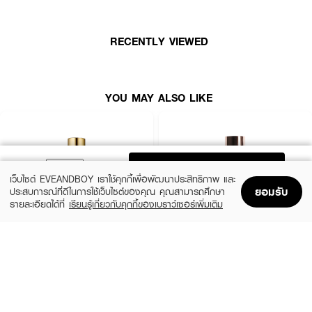
• มอบการปกปิดขั้นสุด
• ปริมาณ 23 มล.
RECENTLY VIEWED
How To Use :
แต้ม Makeup Revolution Conceal & Define Foundation ลงบนใบหน้า ใช้พัฟ
แปรง หรือนิ้วมือเกลี่ยให้เรียบเนียนทั่วใบหน้า
YOU MAY ALSO LIKE
ADD TO BAG
เว็บไซต์ EVEANDBOY เราใช้คุกกี้เพื่อพัฒนาประสิทธิภาพ และ
ยอมรับ
ประสบการณ์ที่ดีในการใช้เว็บไซต์ของคุณ คุณสามารถศึกษา
รายละเอียดได้ที่
เรียนรู้เกี่ยวกับคุกกี้ของเบราว์เซอร์เพิ่มเติม
Home
Home
Promotions
Promotions
Shopping Bag
Shopping Bag
Account
Account
ESTEE LAUDER
ZHE
Double Wear Stay-In-Place Makeup
Long Wear Coverage Nourishing
SPF10 PA++
Foundation
(10%)
฿2,250
฿490
฿2,500
20 Variations
4 Variations