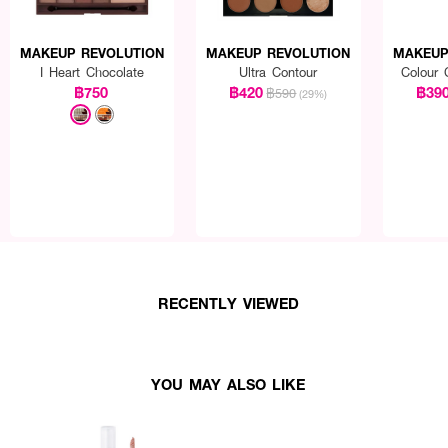
MAKEUP REVOLUTION
MAKEUP REVOLUTION
MAKEUP
I Heart Chocolate
Ultra Contour
Colour 
฿750
฿420
฿39
฿590
(29%)
RECENTLY VIEWED
YOU MAY ALSO LIKE