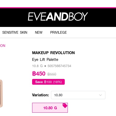
SENSITIVE SKIN
NEW
PRIVILEGE
ION
MAKEUP REVOLUTION
Eye Lift Palette
10.8 G • 5057566745734
฿450
฿550
Save
฿100 (18%)
Variation:
10.80
10.80 G