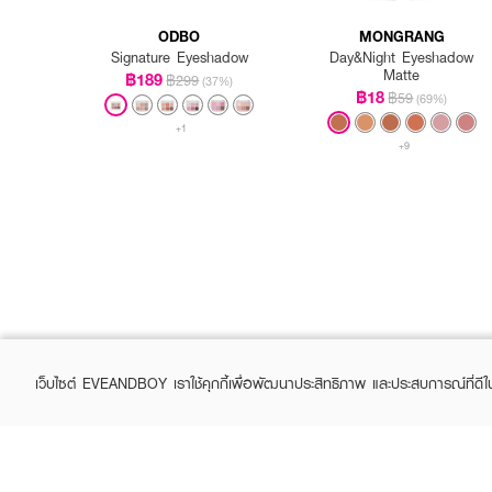
ODBO
MONGRANG
Signature Eyeshadow
Day&Night Eyeshadow
Matte
฿189
฿299
(37%)
฿18
฿59
(69%)
+1
+9
เว็บไซต์ EVEANDBOY เราใช้คุกกี้เพื่อพัฒนาประสิทธิภาพ และประสบการณ์ที่ดี