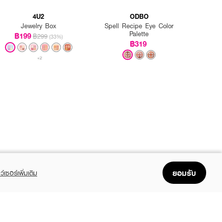
4U2
ODBO
Jewelry Box
Spell Recipe Eye Color
Palette
฿199
฿299
(33%)
฿319
+2
ยอมรับ
ว์เซอร์เพิ่มเติม