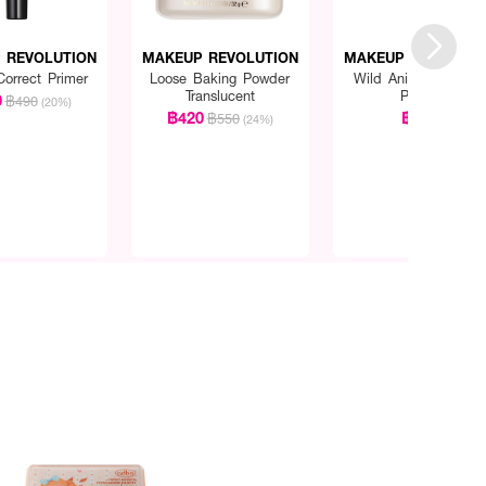
 REVOLUTION
MAKEUP REVOLUTION
MAKEUP REVOLUTI
Correct Primer
Loose Baking Powder
Wild Animal Courag
Translucent
Palette
0
฿490
(20%)
฿420
฿990
฿550
(24%)