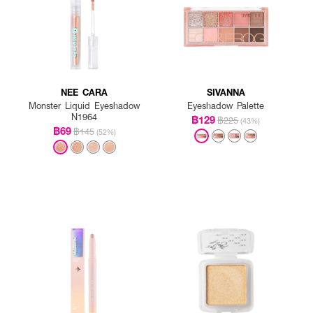
NEE CARA
SIVANNA
Monster Liquid Eyeshadow
Eyeshadow Palette
N1964
฿129
฿225
(43%)
฿69
฿145
(52%)