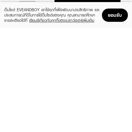
ADD TO BAG
เว็บไซต์ EVEANDBOY เราใช้คุกกี้เพื่อพัฒนาประสิทธิภาพ และ
ยอมรับ
ประสบการณ์ที่ดีในการใช้เว็บไซต์ของคุณ คุณสามารถศึกษา
รายละเอียดได้ที่
เรียนรู้เกี่ยวกับคุกกี้ของเบราว์เซอร์เพิ่มเติม
Home
Home
Promotions
Promotions
Shopping Bag
Shopping Bag
Account
Account
ASHLEY
SCBRUSH
AA 216 Soft Pastel Brush
The Moon Makeup Brush Set, 9 pieces
(42%)
(33%)
฿179
฿599
฿309
฿890
2 Variations
size 240 G
LEMON ME
ASHLEY