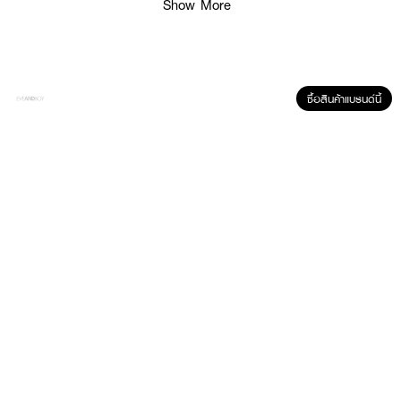
Show More
· Create Ultimate Powder Brush R12
· Beauty Blender Pink
ซื้อสินค้าแบรนด์นี้
How To Use :
ใช้อุปกรณ์สำหรับตกแต่งใบหน้า