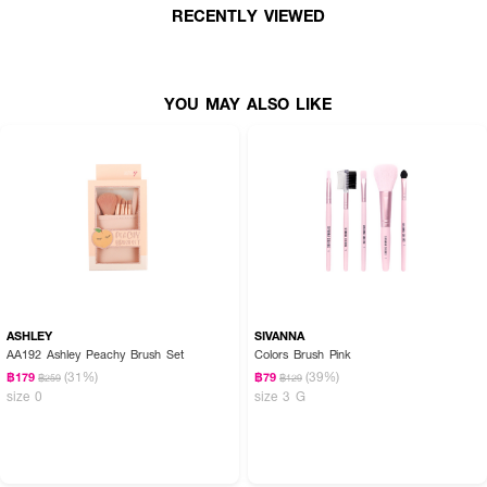
RECENTLY VIEWED
YOU MAY ALSO LIKE
ASHLEY
SIVANNA
AA192 Ashley Peachy Brush Set
Colors Brush Pink
(31%)
(39%)
฿179
฿79
฿259
฿129
size 0
size 3 G