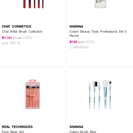
CHAT COSMETICS
SIVANNA
Chat Artist Brush Collection
Colors Beauty Tools Professional Set 5
Pieces
(10%)
฿1,161
฿1,290
(43%)
฿169
฿299
size 500 G
2 Variations
REAL TECHNIQUES
SIVANNA
Face Base Set
Colors Brush Blue