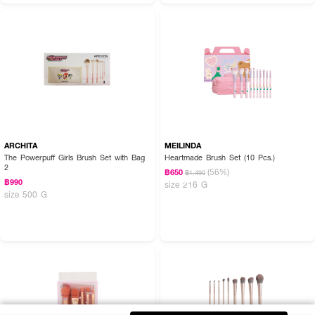
ARCHITA
MEILINDA
The Powerpuff Girls Brush Set with Bag
Heartmade Brush Set (10 Pcs.)
2
(56%)
฿650
฿1,490
฿990
size 216 G
size 500 G