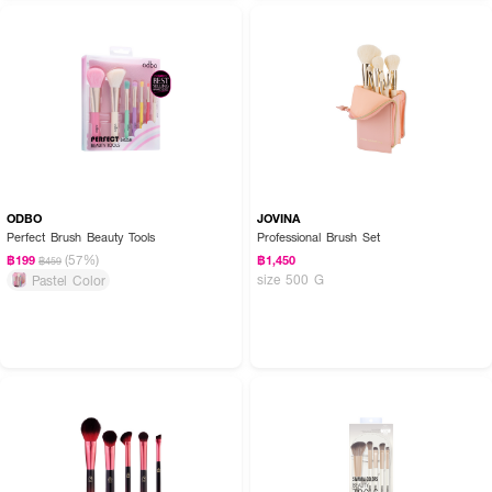
ODBO
JOVINA
Perfect Brush Beauty Tools
Professional Brush Set
(57%)
฿199
฿1,450
฿459
size 500 G
Pastel Color