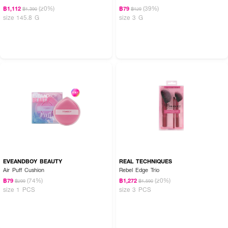
(20%)
(39%)
฿1,112
฿79
฿1,390
฿129
size 145.8 G
size 3 G
EVEANDBOY BEAUTY
REAL TECHNIQUES
Air Puff Cushion
Rebel Edge Trio
(74%)
(20%)
฿79
฿1,272
฿299
฿1,590
size 1 PCS
size 3 PCS