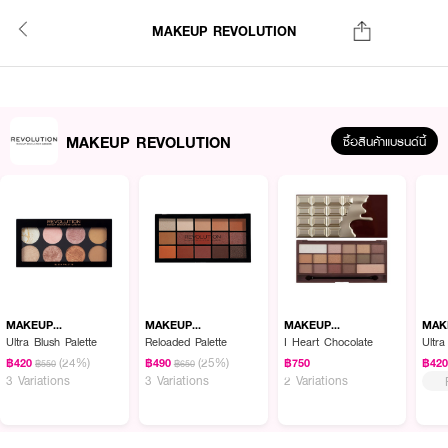
MAKEUP REVOLUTION
MAKEUP REVOLUTION
ซื้อสินค้าแบรนด์นี้
MAKEUP
MAKEUP
MAKEUP
MAK
REVOLUTION
REVOLUTION
REVOLUTION
REV
Ultra Blush Palette
Reloaded Palette
I Heart Chocolate
Ultr
(24%)
(25%)
฿420
฿490
฿750
฿42
฿550
฿650
3 Variations
3 Variations
2 Variations