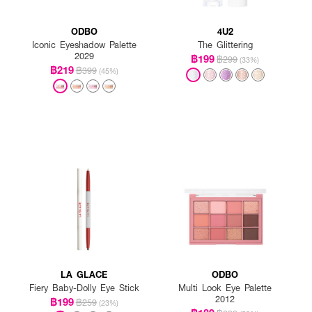
ODBO
4U2
Iconic Eyeshadow Palette
The Glittering
2029
฿199
฿299
(33%)
฿219
฿399
(45%)
LA GLACE
ODBO
Fiery Baby-Dolly Eye Stick
Multi Look Eye Palette
2012
฿199
฿259
(23%)