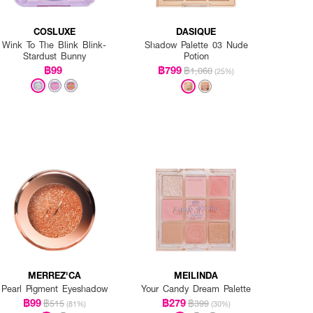
COSLUXE
DASIQUE
Wink To The Blink Blink-
Shadow Palette 03 Nude
Stardust Bunny
Potion
฿99
฿799
฿1,060
(25%)
MERREZ'CA
MEILINDA
Pearl Pigment Eyeshadow
Your Candy Dream Palette
฿99
฿279
฿515
฿399
(81%)
(30%)