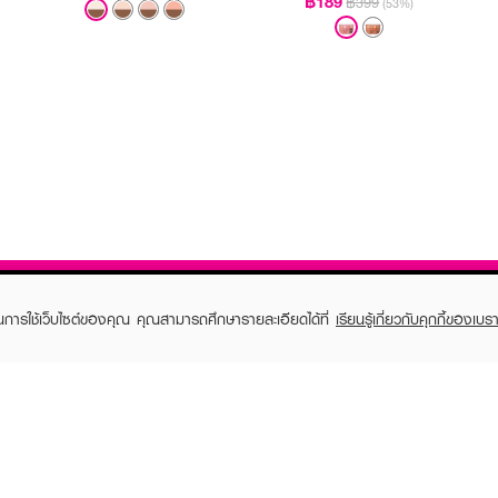
฿189
฿399
(53%)
ในการใช้เว็บไซต์ของคุณ คุณสามารถศึกษารายละเอียดได้ที่
เรียนรู้เกี่ยวกับคุกกี้ของเบรา
TOMER CARE
EVEANDBOY MEMBER
 Shopping
Member registration
 store