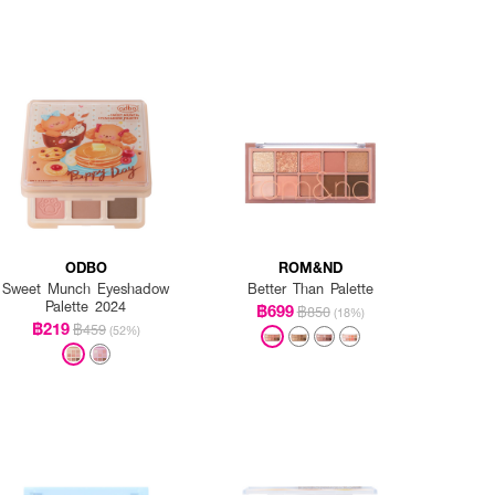
ODBO
ROM&ND
Sweet Munch Eyeshadow
Better Than Palette
Palette 2024
฿699
฿850
(18%)
฿219
฿459
(52%)