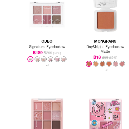
ODBO
MONGRANG
Signature Eyeshadow
Day&Night Eyeshadow
Matte
฿189
฿299
(37%)
฿18
฿59
(69%)
+1
+9