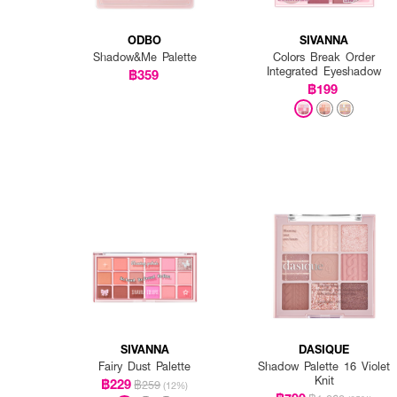
ODBO
SIVANNA
Shadow&Me Palette
Colors Break Order
Integrated Eyeshadow
฿359
฿199
SIVANNA
DASIQUE
Fairy Dust Palette
Shadow Palette 16 Violet
Knit
฿229
฿259
(12%)