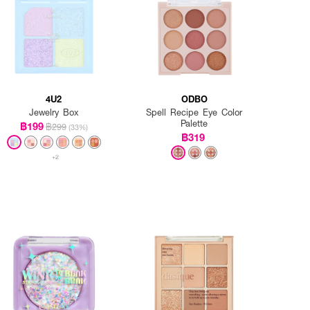
4U2
ODBO
Jewelry Box
Spell Recipe Eye Color
Palette
฿199
฿299
(33%)
฿319
+2