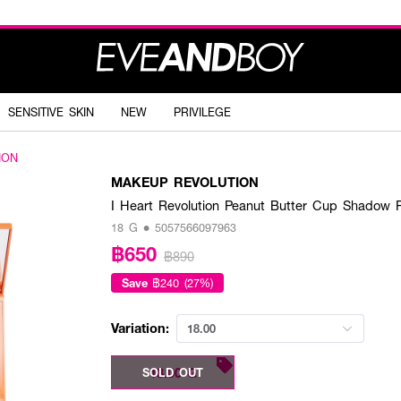
SENSITIVE SKIN
NEW
PRIVILEGE
ION
MAKEUP REVOLUTION
I Heart Revolution Peanut Butter Cup Shadow P
18 G • 5057566097963
฿650
฿890
Save
฿240 (27%)
Variation:
18.00
18.00 G
SOLD OUT