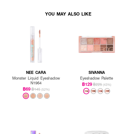
YOU MAY ALSO LIKE
NEE CARA
SIVANNA
Monster Liquid Eyeshadow
Eyeshadow Palette
N1964
฿129
฿225
(43%)
฿69
฿145
(52%)