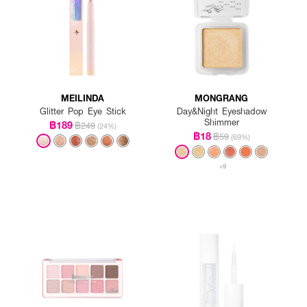
MEILINDA
MONGRANG
Glitter Pop Eye Stick
Day&Night Eyeshadow
Shimmer
฿189
฿249
(24%)
฿18
฿59
(69%)
+9