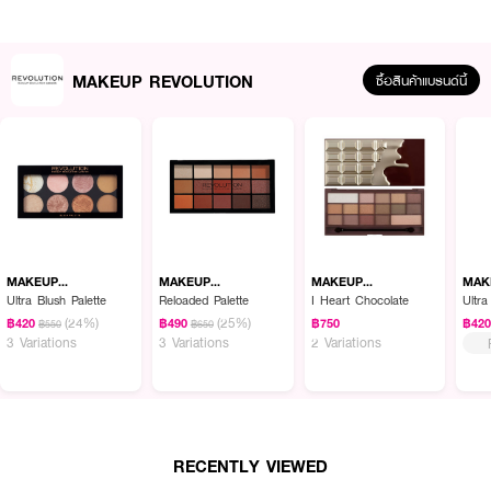
MAKEUP REVOLUTION
ซื้อสินค้าแบรนด์นี้
MAKEUP
MAKEUP
MAKEUP
MAK
ผลลัพธ์ที่ได้ :
REVOLUTION
REVOLUTION
REVOLUTION
REV
Ultra Blush Palette
Reloaded Palette
I Heart Chocolate
Ultr
ไฮไลท์และคอนทัวร์ในเท่งเดียว ขนาดกระทัดจับถนัดมือ พกพาสะดวก
(24%)
(25%)
฿420
฿490
฿750
฿42
฿550
฿650
3 Variations
3 Variations
2 Variations
● MAKEUP REVOLUTION Revolution Fast Base Contour Stick Fair
● เมคอัพ รีโวลูชั่น ไฮไลท์และคอนทัวร์ในเท่งเดียว
● ขนาดกระทัดจับง่าย พกพาสะดวก
● Fair
-
สำหรับโทนสีผิวขาว
RECENTLY VIEWED