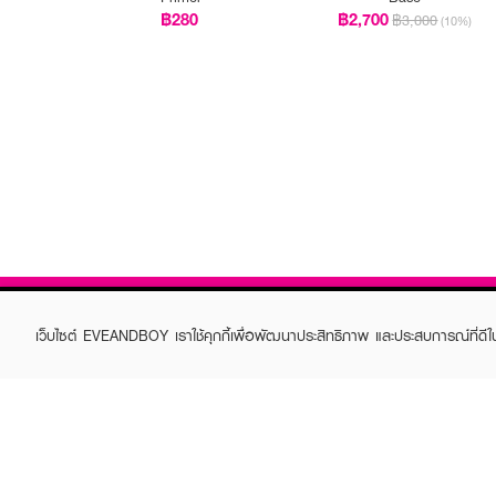
฿280
฿2,700
฿3,000
(10%)
เว็บไซต์ EVEANDBOY เราใช้คุกกี้เพื่อพัฒนาประสิทธิภาพ และประสบการณ์ที่ดี
ABOUT EVEANDBOY
CUS
Brand story
Online