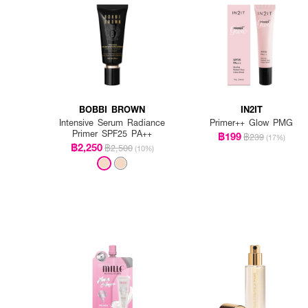
BOBBI BROWN
IN2IT
Intensive Serum Radiance
Primer++ Glow PMG
Primer SPF25 PA++
฿199
฿239
(17%)
฿2,250
฿2,500
(10%)