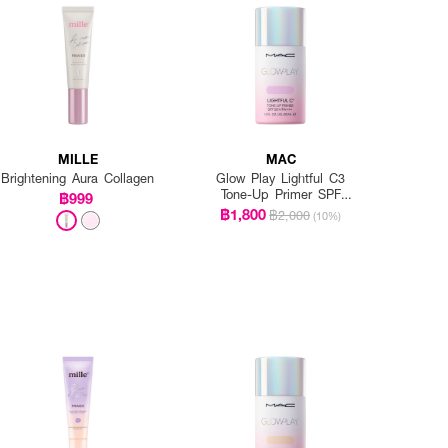
MILLE
MAC
Brightening Aura Collagen
Glow Play Lightful C3
Tone-Up Primer SPF
฿999
50+/PA+++
฿1,800
฿2,000
(10%)