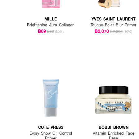
MILLE
YVES SAINT LAURENT
Brightening Aura Collagen
Touche Eclat Blur Primer
฿69
฿2,070
฿99
฿2,300
(30%)
(10%)
CUTE PRESS
BOBBI BROWN
Evory Snow Oil Control
Vitamin Enriched Face
Primer
Base