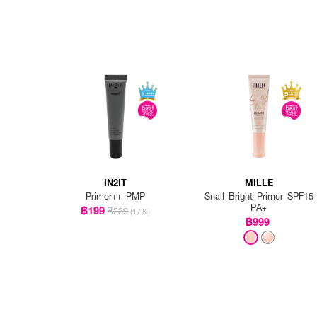
IN2IT
MILLE
Primer++ PMP
Snail Bright Primer SPF15
PA+
฿199
฿239
(17%)
฿999