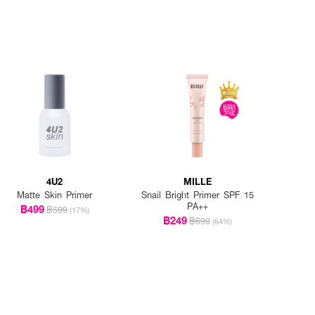
4U2
MILLE
Matte Skin Primer
Snail Bright Primer SPF 15
PA++
฿499
฿599
(17%)
฿249
฿699
(64%)