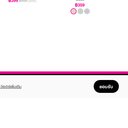
฿399
฿499
(20%)
฿359
ยอมรับ
ว์เซอร์เพิ่มเติม
FOLLOW US