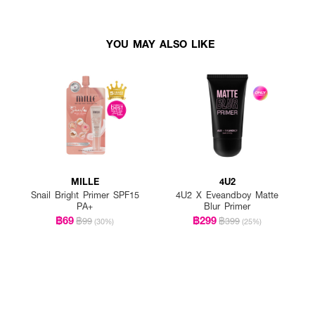
YOU MAY ALSO LIKE
MILLE
4U2
Snail Bright Primer SPF15
4U2 X Eveandboy Matte
PA+
Blur Primer
฿69
฿299
฿99
฿399
(30%)
(25%)