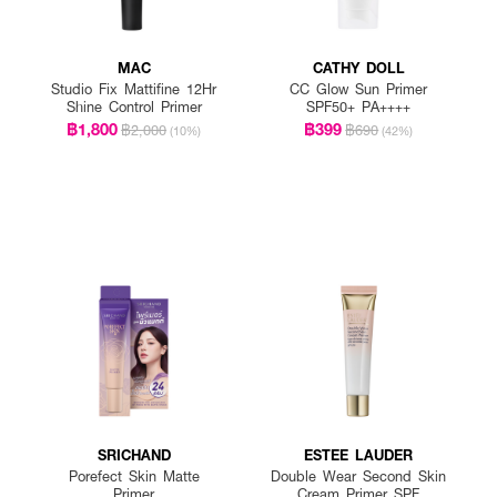
MAC
CATHY DOLL
Studio Fix Mattifine 12Hr
CC Glow Sun Primer
Shine Control Primer
SPF50+ PA++++
฿1,800
฿399
฿2,000
฿690
(10%)
(42%)
SRICHAND
ESTEE LAUDER
Porefect Skin Matte
Double Wear Second Skin
Primer
Cream Primer SPF