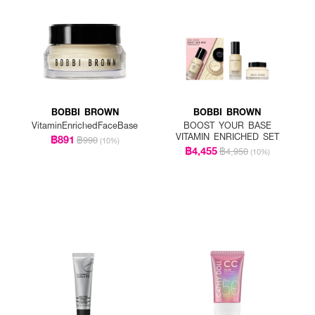
BOBBI BROWN
BOBBI BROWN
VitaminEnrichedFaceBase
BOOST YOUR BASE
VITAMIN ENRICHED SET
฿891
฿990
(10%)
฿4,455
฿4,950
(10%)