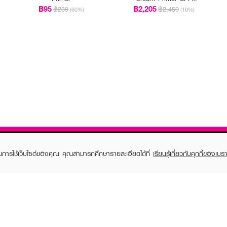
20/PA++
฿95
฿2,205
฿239
฿2,450
(60%)
(10%)
ในการใช้เว็บไซต์ของคุณ คุณสามารถศึกษารายละเอียดได้ที่
เรียนรู้เกี่ยวกับคุกกี้ของเบรา
TOMER CARE
EVEANDBOY MEMBER
 Shopping
Member registration