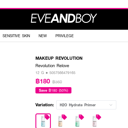
SENSITIVE SKIN
NEW
PRIVILEGE
MAKEUP REVOLUTION
Revolution Relove
12 G • 5057566479165
฿180
฿360
Save
฿180 (50%)
Variation:
H2O Hydrate Primer