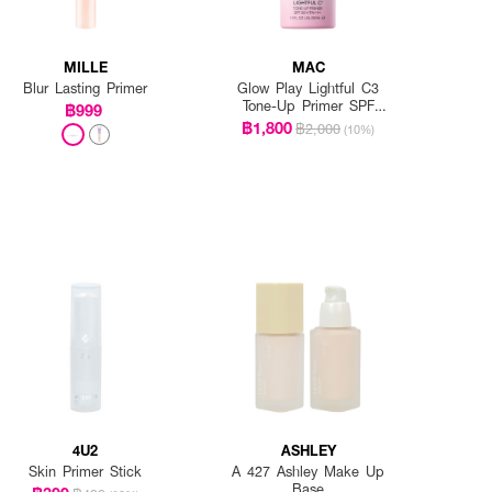
MILLE
MAC
Blur Lasting Primer
Glow Play Lightful C3
Tone-Up Primer SPF
฿999
50+/PA+++
฿1,800
฿2,000
(10%)
4U2
ASHLEY
Skin Primer Stick
A 427 Ashley Make Up
Base