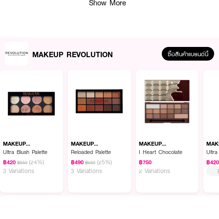
Show More
MAKEUP REVOLUTION
ซื้อสินค้าแบรนด์นี้
ผลลัพธ์ที่ได้ :
อายไลน์เนอร์ เขียนง่าย ติดทนนาน กันน้ำ
MAKEUP
MAKEUP
MAKEUP
MAK
● MAKEUP REVOLUTION Revolution Renaissance Flick Waterproof
REVOLUTION
REVOLUTION
REVOLUTION
REV
Ultra Blush Palette
Reloaded Palette
I Heart Chocolate
Ultr
(24%)
(25%)
฿420
฿490
฿750
฿42
฿550
฿650
● เมคอัพ รีโวลูชั่น อายไลน์เนอร์
3 Variations
3 Variations
2 Variations
● เขียนง่าย บังคับได้ทุกทิศทาง
● ติดทนนาน กันน้ำ
● ขนาด 0.80 g.