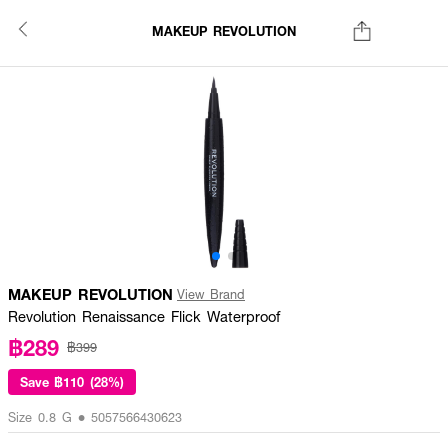
MAKEUP REVOLUTION
MAKEUP REVOLUTION
View Brand
Revolution Renaissance Flick Waterproof
฿289
฿399
Save
฿110 (28%)
Size 0.8 G • 5057566430623