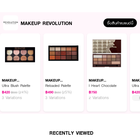
MAKEUP REVOLUTION
ซื้อสินค้าแบรนด์นี้
ผลลัพธ์ที่ได้ :
gift set ที่คัดมาเพื่อให้สะสม หรือ มอบเป็นของขวัญให้คนพิเศษ ประกอบไปด้วย
● Foundation Brush - แปรงสำหรับลงรองพื้น
MAKEUP
MAKEUP
MAKEUP
MAK
REVOLUTION
REVOLUTION
REVOLUTION
REV
Ultra Blush Palette
Reloaded Palette
I Heart Chocolate
Ultr
● Angled Contour Brush - แปรงสำหรับคอนทัวร์
(24%)
(25%)
฿420
฿490
฿750
฿42
฿550
฿650
3 Variations
3 Variations
2 Variations
● Powder Brush - แปรงสำหรับลงแป้ง
● Angled Brow/Spoolie Brush - แปรงสำหรับคิ้ว
● Contour Brush - แปรงสำหรับคอนทัวร์
● Eyeshadow Round Blender Brush - แปรงสำหรับแต่งตา
RECENTLY VIEWED
● Large Soft Fan Brush - แปรงสำหรับปัดแก้ม