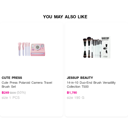
● Beauty Sponge Blender + ฟองน้ำสำหรับรองพื้น
YOU MAY ALSO LIKE
CUTE PRESS
JESSUP BEAUTY
Cute Press Polaroid Camera Travel
14-in-10 Duo-End Brush Versatility
Brush Set
Collection T500
(50%)
฿249
฿1,790
฿499
size 1 PCS
size 190 G