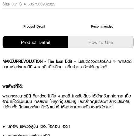
Size 0.7 G • 5057566932325
Product Detail
Recommended
Product Detail
How to Use
MAKEUPREVOLUTION - The Icon Edit –
เนรมิตดวงตาสวยคม ✨ พาเลตต์
อายแชโดว์ขนาดมินิ 4 เฉดสี เนื้อเนียน เกลี่ยง่าย สร้างได้ทุกสไตล์!
ผลลัพธ์ที่ได้:
พาเลทตาขนาดมินิ ที่มาด้วยกันถึง 4 เฉดสี ในตลับเดียว ใช้ได้ทุกวันทุกโอกาส เนื้อ
อายแชโดว์เนียนนุ่ม เกลี่ยง่าย ให้ลุคที่ดูเรียบหรู และที่สำคัญแต่ละพาเลทจะประกอบ
ไปด้วยทั้งเนื้องแมตต์และเนื้อชิมเมอร์ ให้คุณสามารถครีเอตลุคได้ตามใจ
● เมคอัพ เรฟวอลูชั่น เดอะ ไอคอน เอดิท