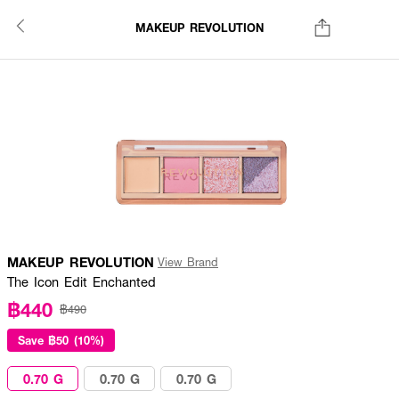
MAKEUP REVOLUTION
MAKEUP REVOLUTION
View Brand
The Icon Edit Enchanted
฿440
฿490
Save
฿50 (10%)
0.70 G
0.70 G
0.70 G