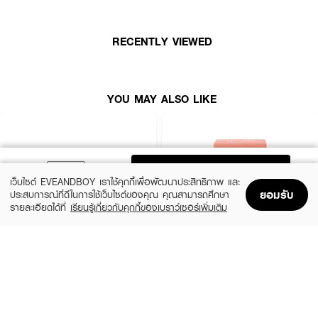
RECENTLY VIEWED
YOU MAY ALSO LIKE
ADD TO BAG
เว็บไซต์ EVEANDBOY เราใช้คุกกี้เพื่อพัฒนาประสิทธิภาพ และ
ยอมรับ
ประสบการณ์ที่ดีในการใช้เว็บไซต์ของคุณ คุณสามารถศึกษา
รายละเอียดได้ที่
เรียนรู้เกี่ยวกับคุกกี้ของเบราว์เซอร์เพิ่มเติม
Home
Home
Promotions
Promotions
Shopping Bag
Shopping Bag
Account
Account
SIVANNA
CUTE PRESS
Candy Cakes Eye Palette
Eye&Cheek Palette
(15%)
฿99
฿169
฿199
2 Variations
3 Variations