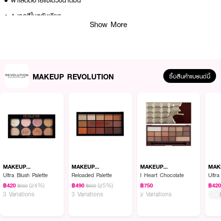
● พาเลตต์อายแชโดว์ขนาดมินิ
● 4 เฉดสีในตลับเดียว
Show More
● ใช้ได้ทุกวัน ทุกโอกาส
● เนื้ออายแชโดว์เนียนนุ่ม เกลี่ยง่าย
● ให้ลุคที่ดูเรียบหรู
MAKEUP REVOLUTION
ซื้อสินค้าแบรนด์นี้
● ประกอบไปด้วยทั้งเนื้อแมตต์และเนื้อชิมเมอร์
● FDA Registration no. 10-2-6800038536
How To Use :
1. ลงอายแชโดว์เนื้อแมตต์ลงบนเปลือกตาก่อน จากนั้นตามด้วยเนื้อชิมเมอร์
2. เพื่อสร้างมิติให้กับดวงตา หรือปัดเนื้อชิมเมอร์บางๆ เพื่อประกายให้กับดวงตา
ของคุณ
MAKEUP
MAKEUP
MAKEUP
MAK
REVOLUTION
REVOLUTION
REVOLUTION
REV
Ultra Blush Palette
Reloaded Palette
I Heart Chocolate
Ultr
(24%)
(25%)
฿420
฿490
฿750
฿42
฿550
฿650
3 Variations
3 Variations
2 Variations
✨ เนรมิตดวงตาสวยคม ด้วย MAKEUPREVOLUTION The Icon Edit ✨
สร้างลุคที่ใช่ ในสไตล์ที่เป็นคุณ! 💖💄🌟