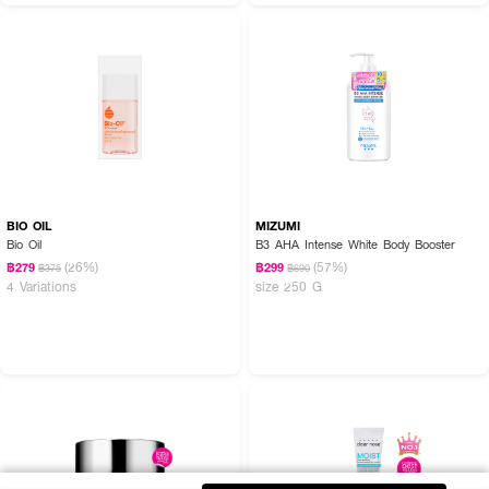
BIO OIL
MIZUMI
Bio Oil
B3 AHA Intense White Body Booster
(26%)
(57%)
฿279
฿299
฿375
฿690
4 Variations
size 250 G