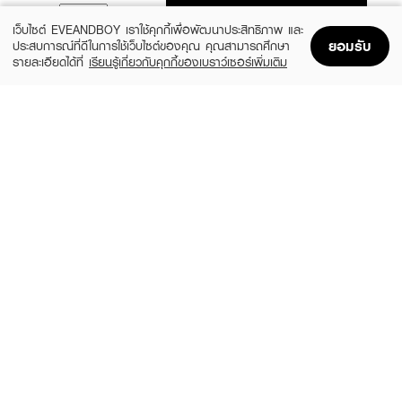
ADD TO BAG
เว็บไซต์ EVEANDBOY เราใช้คุกกี้เพื่อพัฒนาประสิทธิภาพ และ
ยอมรับ
ประสบการณ์ที่ดีในการใช้เว็บไซต์ของคุณ คุณสามารถศึกษา
รายละเอียดได้ที่
เรียนรู้เกี่ยวกับคุกกี้ของเบราว์เซอร์เพิ่มเติม
Home
Home
Promotions
Promotions
Shopping Bag
Shopping Bag
Account
Account
CLINIQUE
CLEARNOSE
MS 100H Auto-Rpl Hydrtr
Moist Skin Barrier Moisturizing Gel Facial
(10%)
(49%)
฿495
฿509
฿550
฿999
size 15 ML
size 120 ML
FUJI
SKINTIFIC