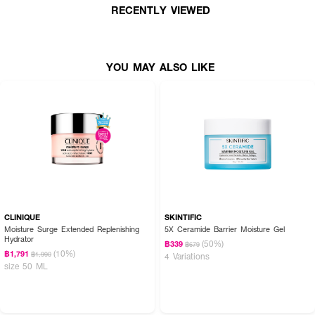
· อ่อนโยน เหมาะกับผิวแพ้ง่าย
RECENTLY VIEWED
· FDA Registration No. : 11-16800014184
YOU MAY ALSO LIKE
CLINIQUE
SKINTIFIC
Moisture Surge Extended Replenishing
5X Ceramide Barrier Moisture Gel
Hydrator
(50%)
฿339
฿679
(10%)
฿1,791
฿1,990
4 Variations
size 50 ML