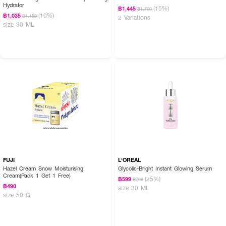
Hydrator
(15%)
฿1,445
฿1,700
(10%)
฿1,035
฿1,150
2 Variations
size 30 ML
FUJI
L'OREAL
Hazel Cream Snow Moisturising
Glycolic-Bright Instant Glowing Serum
Cream(Pack 1 Get 1 Free)
(25%)
฿599
฿799
฿490
size 30 ML
size 50 G