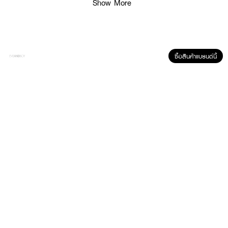
Show More
ซื้อสินค้าแบรนด์นี้
ผลลัพธ์ที่ได้ :
MAMI Agarikon Smooth Start Pore-Tightening Serum
เซรั่มบำรุงผิว ได้รับ
การออกแบบเพื่อการดูแลผิวอย่างครบมิติ เหมาะสำหรับผู้ที่กังวลเรื่องรูขุมขนและ
ความมันส่วนเกิน
· ช่วยให้รูขุมขนแลดูกระชับ
· ปรับสภาพผิวให้เรียบเนียน
· ควบคุมความมันส่วนเกิน ให้ผิวสมดุล
· เสริมเกราะป้องกันผิวให้แข็งแรง