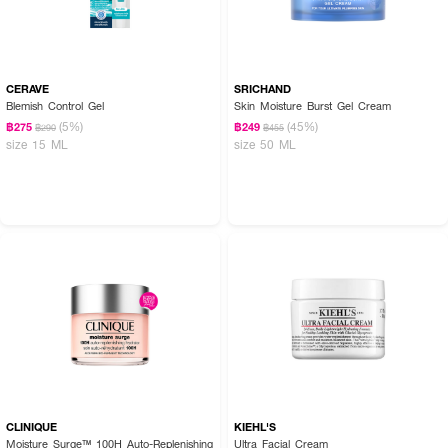
CERAVE
SRICHAND
Blemish Control Gel
Skin Moisture Burst Gel Cream
(5%)
(45%)
฿275
฿249
฿290
฿455
size 15 ML
size 50 ML
CLINIQUE
KIEHL'S
Moisture Surge™ 100H Auto-Replenishing
Ultra Facial Cream