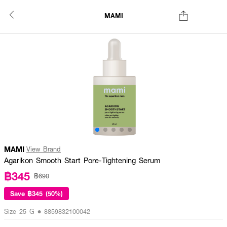
MAMI
MAMI
View Brand
Agarikon Smooth Start Pore-Tightening Serum
฿345
฿690
Save
฿345 (50%)
Size 25 G • 8859832100042