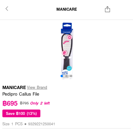
MANICARE
MANICARE
View Brand
Pedipro Callus File
฿695
Only 2 left
฿795
Save
฿100 (13%)
Size 1 PCS • 9329221250041