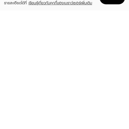
รายละเอียดได้ที่
เรียนรู้เกี่ยวกับคุกกี้ของเบราว์เซอร์เพิ่มเติม
Home
Home
Promotions
Promotions
Shopping Bag
Shopping Bag
Account
Account
ODBO
TARNTANA
Nail File & Nail Polisher
Trim-File5Sapphire
฿109
฿45
8-200
9-93B
TARNTANA
TARNTANA
Trim-Emeryboards
Trim-ตะไบเล็บ
฿45
฿50