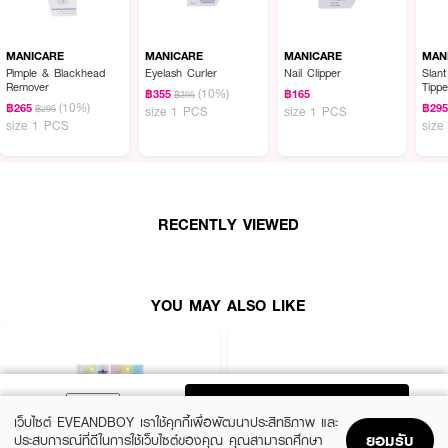
MANICARE
MANICARE
MANICARE
MAN
Pimple & Blackhead
Eyelash Curler
Nail Clipper
Slan
Remover
Tipp
(10%)
฿355
฿165
฿395
(10%)
฿265
฿29
฿295
size 1 PCS
size 1 PCS
size 1 PCS
size
RECENTLY VIEWED
YOU MAY ALSO LIKE
ADD TO BAG
เว็บไซต์ EVEANDBOY เราใช้คุกกี้เพื่อพัฒนาประสิทธิภาพ และ
ยอมรับ
ประสบการณ์ที่ดีในการใช้เว็บไซต์ของคุณ คุณสามารถศึกษา