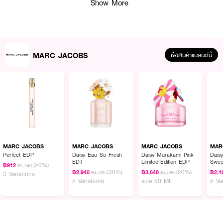
Show More
· น้ำหนัก 75 ml.
How To Use :
ฉีดน้ำหอมตามบริเวณจุดชีพจร เช่น ต้นคอ ข้อมือ ข้อพับแขน และสามารถเพิ่ม
MARC JACOBS
ซื้อสินค้าแบรนด์นี้
ความหอมให้เสื้อผ้า พร้อมใช้ร่วมกับผลิตภัณฑ์อื่นๆ เพื่อกลิ่นที่ติดทนตลอดทั้งวัน
MARC JACOBS
MARC JACOBS
MARC JACOBS
MAR
Perfect EDP
Daisy Eau So Fresh
Daisy Murakami Pink
Dais
EDT
Limited-Edition EDP
Swee
(20%)
฿912
฿1,140
(30%)
(20%)
฿2,940
฿3,648
฿2,1
฿4,200
฿4,560
3 Variations
2 Variations
size 50 ML
2 Va