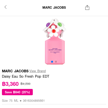
MARC JACOBS
MARC JACOBS
View Brand
Daisy Eau So Fresh Pop EDT
฿3,360
฿4,200
Save
฿840 (20%)
Size 75 ML • 3616304895661