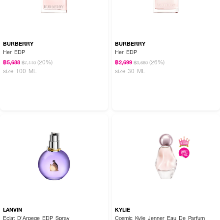
BURBERRY
BURBERRY
Her EDP
Her EDP
(20%)
(26%)
฿5,688
฿2,699
฿7,110
฿3,660
size 100 ML
size 30 ML
LANVIN
KYLIE
Eclat D'Arpege EDP Spray
Cosmic Kylie Jenner Eau De Parfum