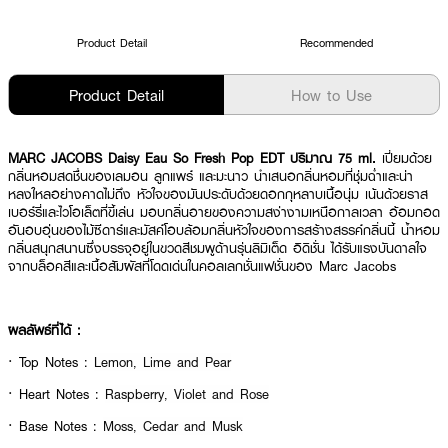
Product Detail
Recommended
Product Detail
How to Use
MARC JACOBS Daisy Eau So Fresh Pop EDT ปริมาณ 75 ml.
เปี่ยมด้วย
กลิ่นหอมสดชื่นของเลมอน ลูกแพร์ และมะนาว นำเสนอกลิ่นหอมที่ชุ่มฉ่ำและน่า
หลงใหลอย่างคาดไม่ถึง หัวใจของมันประดับด้วยดอกกุหลาบเนื้อนุ่ม เน้นด้วยราส
เบอร์รี่และไวโอเล็ตที่ขี้เล่น มอบกลิ่นอายของความสง่างามเหนือกาลเวลา อ้อมกอด
อันอบอุ่นของไม้ซีดาร์และมัสค์โอบล้อมกลิ่นหัวใจของการสร้างสรรค์กลิ่นนี้ น้ำหอม
กลิ่นสนุกสนานซึ่งบรรจุอยู่ในขวดสีชมพูด้านรุ่นลิมิเต็ด อิดิชั่น ได้รับแรงบันดาลใจ
จากบล็อคสีและเนื้อสัมผัสที่โดดเด่นในคอลเลกชั่นแฟชั่นของ Marc Jacobs
ผลลัพธ์ที่ได้ :
· Top Notes :
Lemon, Lime and Pear
· Heart Notes :
Raspberry, Violet and Rose
· Base Notes :
Moss, Cedar and Musk