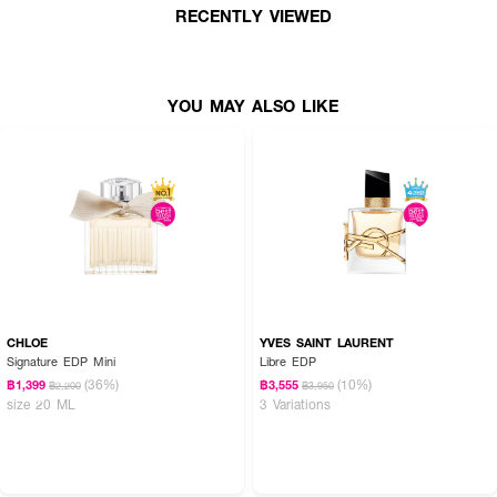
RECENTLY VIEWED
YOU MAY ALSO LIKE
CHLOE
YVES SAINT LAURENT
Signature EDP Mini
Libre EDP
(36%)
(10%)
฿1,399
฿3,555
฿2,200
฿3,950
size 20 ML
3 Variations