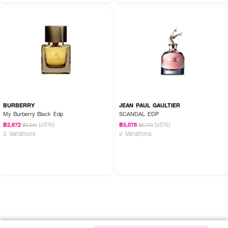
BURBERRY
JEAN PAUL GAULTIER
My Burberry Black Edp
SCANDAL EDP
(20%)
(25%)
฿2,872
฿5,078
฿3,590
฿6,770
3 Variations
2 Variations