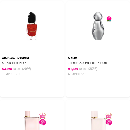
GIORGIO ARMANI
KYLIE
Si Passione EDP
Jenner 2.0 Eau de Parfum
(20%)
(30%)
฿3,360
฿1,330
฿4,200
฿1,900
3 Variations
4 Variations