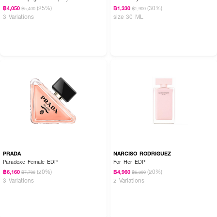
(25%)
(30%)
฿4,050
฿1,330
฿5,400
฿1,900
3 Variations
size 30 ML
PRADA
NARCISO RODRIGUEZ
Paradoxe Female EDP
For Her EDP
(20%)
(20%)
฿6,160
฿4,960
฿7,700
฿6,200
3 Variations
2 Variations