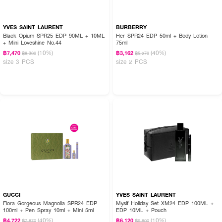
YVES SAINT LAURENT
BURBERRY
Black Opium SPR25 EDP 90ML + 10ML
Her SPR24 EDP 50ml + Body Lotion
+ Mini Loveshine No.44
75ml
(10%)
(40%)
฿7,470
฿3,162
฿8,300
฿5,270
size 3 PCS
size 2 PCS
GUCCI
YVES SAINT LAURENT
Flora Gorgeous Magnolia SPR24 EDP
Myslf Holiday Set XM24 EDP 100ML +
100ml + Pen Spray 10ml + Mini 5ml
EDP 10ML + Pouch
(40%)
(10%)
฿4,722
฿6,120
฿7,870
฿6,800