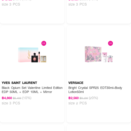
size 3 PCS
size 3 PCS
YVES SAINT LAURENT
VERSACE
Black Opium Set Valentine Limited Edition
Bright Crystal SPR25 EDT30ml+Body
EDP 50ML + EDP 10ML + Mirror
Lotion50ml
(10%)
(20%)
฿4,860
฿2,560
฿5,400
฿3,200
size 3 PCS
size 2 PCS