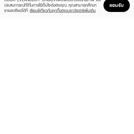
ยอมรับ
ประสบการณ์ที่ดีในการใช้เว็บไซต์ของคุณ คุณสามารถศึกษา
รายละเอียดได้ที่
เรียนรู้เกี่ยวกับคุกกี้ของเบราว์เซอร์เพิ่มเติม
Home
Home
Promotions
Promotions
Shopping Bag
Shopping Bag
Account
Account
GUCCI
BURBERRY
Flora Gorgeous Magnolia XM24 EDP
Her XM24 EDP 100ml + Body Lotion
100ml + Pen Spray 10ml + Mini 5ml
75ml + Pen Spary 10ml
(40%)
(40%)
฿4,908
฿4,554
฿8,180
฿7,590
size 3 PCS
size 3 PCS
CHLOE
VERSACE
Signature XM24 EDP Intense 50 ml +
Bright Crystal XM23 EDT 90ml + Shower
Body Lotion 100ml
Gel 100ml + Body Lotion 100ml +
Versace Soft Make Up Case