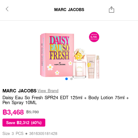
MARC JACOBS
MARC JACOBS
View Brand
Daisy Eau So Fresh SPR24 EDT 125ml + Body Lotion 75ml +
Pen Spray 10ML
฿3,468
฿5,780
Save
฿2,312 (40%)
Size 3 PCS • 3616305181428