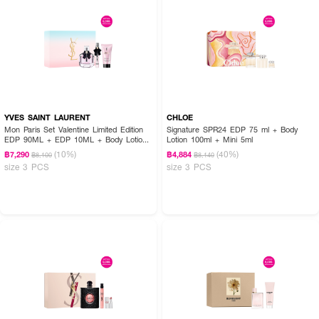
YVES SAINT LAURENT
CHLOE
Mon Paris Set Valentine Limited Edition
Signature SPR24 EDP 75 ml + Body
EDP 90ML + EDP 10ML + Body Lotion
Lotion 100ml + Mini 5ml
50ML
(10%)
(40%)
฿7,290
฿4,884
฿8,100
฿8,140
size 3 PCS
size 3 PCS