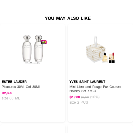
YOU MAY ALSO LIKE
ESTEE LAUDER
YVES SAINT LAURENT
Pleasures 30Ml Get 30Ml
Mini Libre and Rouge Pur Couture
Holiday Set XM24
฿2,800
(10%)
฿1,800
฿2,000
size 60 ML
size 2 PCS