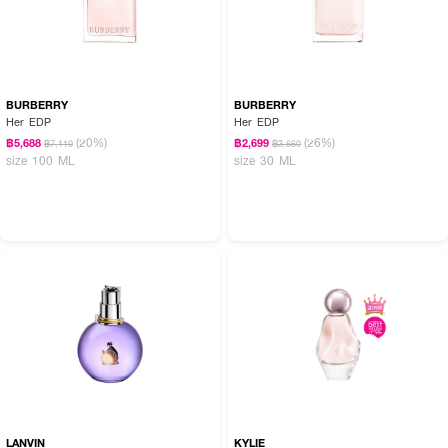
BURBERRY
BURBERRY
Her EDP
Her EDP
(20%)
(26%)
฿5,688
฿2,699
฿7,110
฿3,660
size 100 ML
size 30 ML
LANVIN
KYLIE