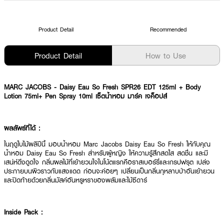
Product Detail
Recommended
Product Detail
How to Use
MARC JACOBS - Daisy Eau So Fresh SPR26 EDT 125ml + Body
Lotion 75ml+ Pen Spray 10ml เซ็ตน้ำหอม มาร์ค เจค็อปส์
ผลลัพธ์ที่ได้ :
ในฤดูใบไม้ผลิปีนี้ มอบน้ำหอม Marc Jacobs Daisy Eau So Fresh ให้กับคุณ
น้ำหอม Daisy Eau So Fresh สำหรับผู้หญิง ให้ความรู้สึกสดใส สดชื่น และมี
เสน่ห์ดึงดูดใจ กลิ่นผลไม้ที่เย้ายวนใจในโน้ตแรกคือราสเบอร์รี่และเกรปฟรุต เปล่ง
ประกายบนผิวราวกับแสงแดด ก่อนจะค่อยๆ เปลี่ยนเป็นกลิ่นกุหลาบป่าอันเย้ายวน
และปิดท้ายด้วยกลิ่นมัสค์อันหรูหราของพลัมและไม้ซีดาร์
Inside Pack :