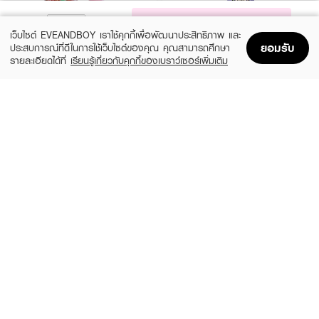
NOTIFY ME
เว็บไซต์ EVEANDBOY เราใช้คุกกี้เพื่อพัฒนาประสิทธิภาพ และ
ยอมรับ
ประสบการณ์ที่ดีในการใช้เว็บไซต์ของคุณ คุณสามารถศึกษา
รายละเอียดได้ที่
เรียนรู้เกี่ยวกับคุกกี้ของเบราว์เซอร์เพิ่มเติม
Home
Home
Promotions
Promotions
Shopping Bag
Shopping Bag
Account
Account
JANUA
GUCCI
Kiss Me More EDP
Flora Gorgeous Magnolia EDP
(15%)
฿279
฿6,324
฿7,440
size 30 ML
3 Variations