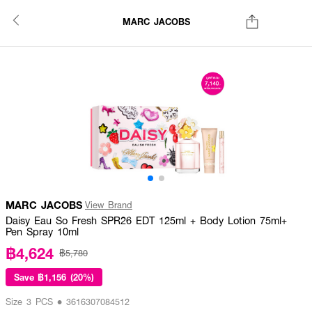
MARC JACOBS
MARC JACOBS
View Brand
Daisy Eau So Fresh SPR26 EDT 125ml + Body Lotion 75ml+
Pen Spray 10ml
฿4,624
฿5,780
Save
฿1,156 (20%)
Size 3 PCS • 3616307084512