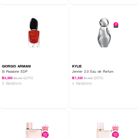
GIORGIO ARMANI
KYLIE
Si Passione EDP
Jenner 2.0 Eau de Parfum
(20%)
(30%)
฿3,360
฿1,330
฿4,200
฿1,900
3 Variations
4 Variations