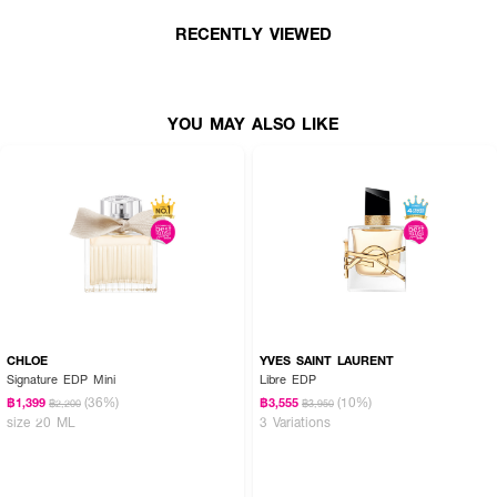
RECENTLY VIEWED
YOU MAY ALSO LIKE
CHLOE
YVES SAINT LAURENT
Signature EDP Mini
Libre EDP
(36%)
(10%)
฿1,399
฿3,555
฿2,200
฿3,950
size 20 ML
3 Variations