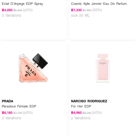
Eclat D'Arpege EDP Spray
Cosmic Kylie Jenner Eau De Parfum
(25%)
(30%)
฿4,050
฿1,330
฿5,400
฿1,900
3 Variations
size 30 ML
PRADA
NARCISO RODRIGUEZ
Paradoxe Female EDP
For Her EDP
(20%)
(20%)
฿6,160
฿4,960
฿7,700
฿6,200
3 Variations
2 Variations