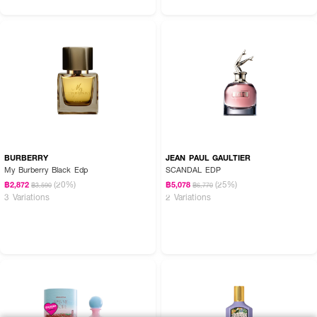
BURBERRY
JEAN PAUL GAULTIER
My Burberry Black Edp
SCANDAL EDP
(20%)
(25%)
฿2,872
฿5,078
฿3,590
฿6,770
3 Variations
2 Variations