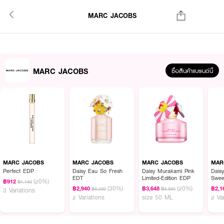
MARC JACOBS
MARC JACOBS
ซื้อสินค้าแบรนด์นี้
MARC JACOBS
MARC JACOBS
MARC JACOBS
MAR
Perfect EDP
Daisy Eau So Fresh
Daisy Murakami Pink
Dais
EDT
Limited-Edition EDP
Swee
(20%)
฿912
฿1,140
(30%)
(20%)
฿2,940
฿3,648
฿2,1
฿4,200
฿4,560
3 Variations
2 Variations
size 50 ML
2 Va