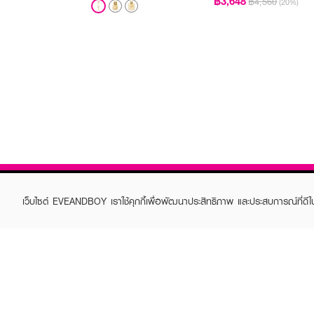
฿3,648
฿4,560
(20%)
เว็บไซต์ EVEANDBOY เราใช้คุกกี้เพื่อพัฒนาประสิทธิภาพ และประสบการณ์ที่ดี
ABOUT EVEANDBOY
CUS
Brand story
Online
Privacy Policy
Find a