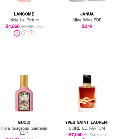
LANCOME
JANUA
Idole Le Parfum
Mine Wish EDP
฿4,860
฿279
฿5,400
(10%)
GUCCI
YVES SAINT LAURENT
Flora Gorgeous Gardenia
LIBRE LE PARFUM
EDP
฿7,650
฿8,500
(10%)