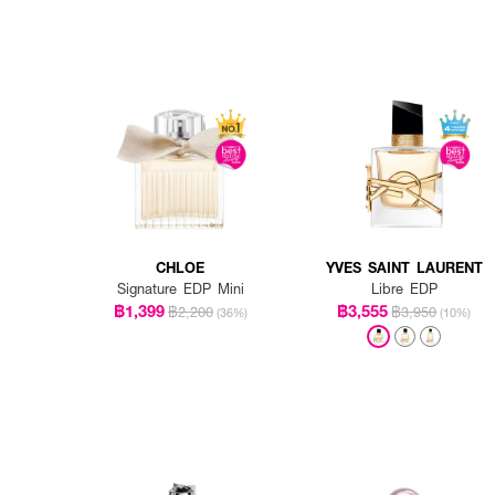
CHLOE
YVES SAINT LAURENT
Signature EDP Mini
Libre EDP
฿1,399
฿3,555
฿2,200
฿3,950
(36%)
(10%)