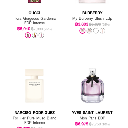
GUCCI
BURBERRY
Flora Gorgeous Gardenia
My Burberry Blush Edp
EDP Intense
฿3,803
฿5,070
(25%)
฿5,910
฿7,880
(25%)
NARCISO RODRIGUEZ
YVES SAINT LAURENT
For Her Pure Musc Blanc
Mon Paris EDP
EDP Intense
฿6,975
฿7,750
(10%)