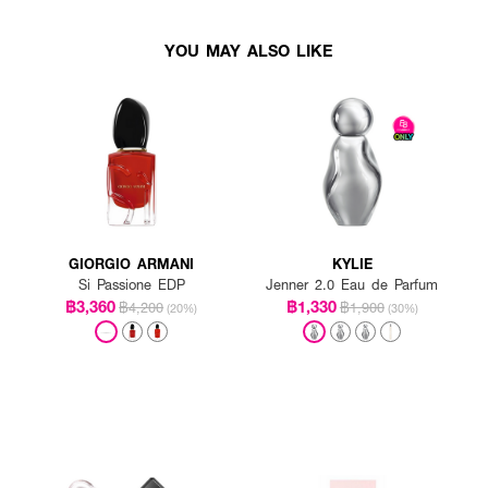
YOU MAY ALSO LIKE
GIORGIO ARMANI
KYLIE
Si Passione EDP
Jenner 2.0 Eau de Parfum
฿3,360
฿1,330
฿4,200
฿1,900
(20%)
(30%)