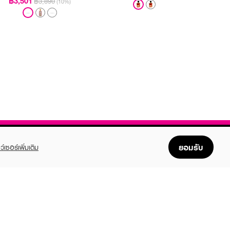
฿3,501
฿3,890
(10%)
ยอมรับ
ว์เซอร์เพิ่มเติม
FOLLOW US