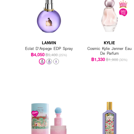
LANVIN
KYLIE
Eclat D'Arpege EDP Spray
Cosmic Kylie Jenner Eau
De Parfum
฿4,050
฿5,400
(25%)
฿1,330
฿1,900
(30%)