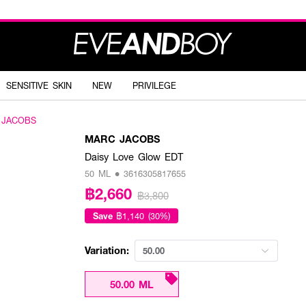
SENSITIVE SKIN
NEW
PRIVILEGE
 JACOBS
MARC JACOBS
Daisy Love Glow EDT
50 ML • 3616305817655
฿2,660
฿3,800
Save
฿1,140 (30%)
Variation:
50.00
50.00 ML