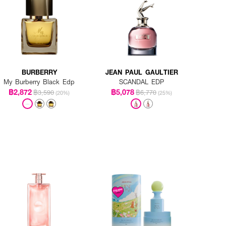
BURBERRY
JEAN PAUL GAULTIER
My Burberry Black Edp
SCANDAL EDP
฿2,872
฿5,078
฿3,590
฿6,770
(20%)
(25%)