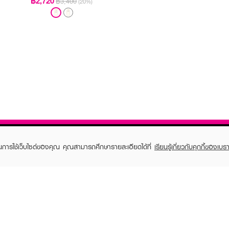
฿2,720
฿3,400
(20%)
ในการใช้เว็บไซต์ของคุณ คุณสามารถศึกษารายละเอียดได้ที่
เรียนรู้เกี่ยวกับคุกกี้ของเบรา
TOMER CARE
EVEANDBOY MEMBER
 Shopping
Member registration
 store