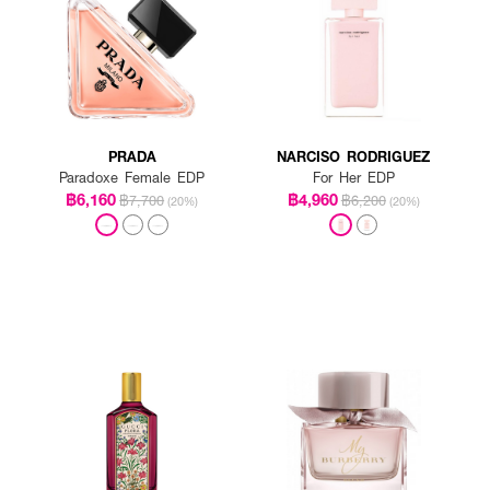
PRADA
NARCISO RODRIGUEZ
Paradoxe Female EDP
For Her EDP
฿6,160
฿4,960
฿7,700
฿6,200
(20%)
(20%)