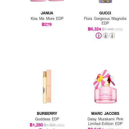
JANUA
GUCCI
Kiss Me More EDP
Flora Gorgeous Magnolia
EDP
฿279
฿6,324
฿7,440
(15%)
BURBERRY
MARC JACOBS
Goddess EDP
Daisy Murakami Pink
Limited-Edition EDP
฿1,280
฿1,600
(20%)