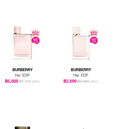
BURBERRY
BURBERRY
Her EDP
Her EDP
฿5,688
฿2,699
฿7,110
฿3,660
(20%)
(26%)