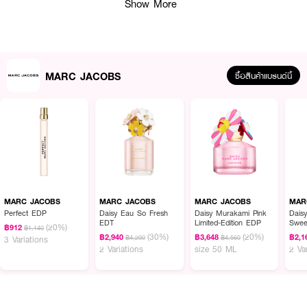
Show More
MARC JACOBS
ซื้อสินค้าแบรนด์นี้
ผลลัพธ์ที่ได้ :
MARC JACOBS Daisy Murakami Pink Limited-Edition EDP
ชวนสัมผัสจิต
วิญญาณอันน่าหลงใหลของ Daisy จาก Marc Jacobs ผ่านมุมมองเหนือจริง
ของจักรวาลหลากสีสันของ
Takashi Murakami น้ำหอมนี้จัดอยู่ในตระกูลน้ำหอม
MARC JACOBS
MARC JACOBS
MARC JACOBS
MAR
สำหรับคนรักดอกไม้ ด้วยกลิ่นครีมมี่ ละเอียดอ่อน และหวานละมุน เริ่มต้นด้วยกลิ่น
Perfect EDP
Daisy Eau So Fresh
Daisy Murakami Pink
Dais
EDT
Limited-Edition EDP
Swee
มะพร้าวอ่อนๆ อบอุ่นจากแสงแดด ชวนให้คุณหลีกหนีจากความวุ่นวายในทันที
(20%)
฿912
฿1,140
(30%)
(20%)
กลิ่นกลางของดอกโบตั๋นสีขาวอ่อนละมุน มอบความสดชื่นแบบดอกไม้เบาสบายและ
฿2,940
฿3,648
฿2,1
฿4,200
฿4,560
3 Variations
2 Variations
size 50 ML
2 Va
ความสง่างามแบบผู้หญิง กลิ่นฐานของพราลีนเนียนนุ่ม ผสานกับความหวานละมุน
มอบความรู้สึกสบายและมีเสน่ห์
· FDA Registration No. : 10-2-6800025271