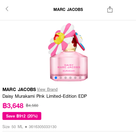
MARC JACOBS
MARC JACOBS
View Brand
Daisy Murakami Pink Limited-Edition EDP
฿3,648
฿4,560
Save
฿912 (20%)
Size 50 ML • 3616305033130