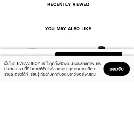
RECENTLY VIEWED
How To Use :
ฉีดตามบริเวณจุดชีพจร เช่น ต้นคอ ข้อมือ ข้อพับแขน และสามารถเพิ่มความหอม
ให้เสื้อผ้า เพื่อกลิ่นที่ติดทนตลอดทั้งวัน
YOU MAY ALSO LIKE
ADD TO BAG
เว็บไซต์ EVEANDBOY เราใช้คุกกี้เพื่อพัฒนาประสิทธิภาพ และ
ยอมรับ
ประสบการณ์ที่ดีในการใช้เว็บไซต์ของคุณ คุณสามารถศึกษา
รายละเอียดได้ที่
เรียนรู้เกี่ยวกับคุกกี้ของเบราว์เซอร์เพิ่มเติม
Home
Home
Promotions
Promotions
Shopping Bag
Shopping Bag
Account
Account
CHLOE
YVES SAINT LAURENT
Signature EDP Mini
Libre EDP
(36%)
(10%)
฿1,399
฿3,555
฿2,200
฿3,950
size 20 ML
3 Variations