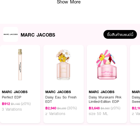
ด้วยกลิ่นอ่อนๆ ของไม้ซีดาร์และแคชเมอแรน Perfect ไม่ใช่สิ่งที่คุณคาดหวัง แต่
Show More
เป็นทุกสิ่งที่มันควรจะเป็น
Inside Pack :
MARC JACOBS
ซื้อสินค้าแบรนด์นี้
1.Marc Jacobs Perfect Eau de Parfum 50ml
2.Marc Jacobs Perfect Eau de Parfum Penspray 10ml
How To Use :
ฉีดน้ำหอมโดยตรงที่คอหรือข้อมือ (จุดชีพจร) ปล่อยให้ผลิตภัณฑ์แห้งบนผิวโดยไม่
ต้องถู แนะนำให้ฉีดพรมตามจุดชีพจร อาทิ หลังหู ข้อพับแขนและขาเพื่อที่จะทำให้
น้ำหอมเผยกลิ่นออกมาได้ดียิ่งขึ้น
MARC JACOBS
MARC JACOBS
MARC JACOBS
MAR
Perfect EDP
Daisy Eau So Fresh
Daisy Murakami Pink
Dais
EDT
Limited-Edition EDP
Swee
(20%)
฿912
฿1,140
(30%)
(20%)
฿2,940
฿3,648
฿2,1
฿4,200
฿4,560
3 Variations
2 Variations
size 50 ML
2 Va