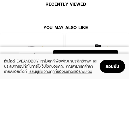
RECENTLY VIEWED
YOU MAY ALSO LIKE
ADD TO BAG
เว็บไซต์ EVEANDBOY เราใช้คุกกี้เพื่อพัฒนาประสิทธิภาพ และ
ยอมรับ
ประสบการณ์ที่ดีในการใช้เว็บไซต์ของคุณ คุณสามารถศึกษา
รายละเอียดได้ที่
เรียนรู้เกี่ยวกับคุกกี้ของเบราว์เซอร์เพิ่มเติม
Home
Home
Promotions
Promotions
Shopping Bag
Shopping Bag
Account
Account
CHLOE
YVES SAINT LAURENT
Signature EDP Mini
Libre EDP
(36%)
(10%)
฿1,399
฿3,555
฿2,200
฿3,950
size 20 ML
3 Variations