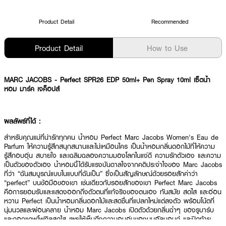
Product Detail
Recommended
Product Detail
How to Use
MARC JACOBS - Perfect SPR26 EDP 50ml+ Pen Spray 10ml เซ็ตน้ำ
หอม มาร์ค เจค็อปส์
ผลลัพธ์ที่ได้ :
สำหรับคุณแม่ที่น่ารักทุกคน น้ำหอม Perfect Marc Jacobs Women's Eau de
Parfum ให้ความรู้สึกสนุกสนานและไม่เหมือนใคร เป็นน้ำหอมกลิ่นดอกไม้ที่ให้ความ
รู้สึกอบอุ่น สบายใจ และเฉลิมฉลองความมองโลกในแง่ดี ความรักตัวเอง และความ
เป็นตัวของตัวเอง น้ำหอมนี้ได้รับแรงบันดาลใจจากคติประจำใจของ Marc Jacobs
ที่ว่า “ฉันสมบูรณ์แบบในแบบที่ฉันเป็น” ซึ่งเป็นสัญลักษณ์ด้วยรอยสักคำว่า
“perfect” บนข้อมือของเขา เช่นเดียวกับรอยสักของเขา Perfect Marc Jacobs
คือการยอมรับและแสดงออกถึงตัวตนที่แท้จริงของตนเอง ทันสมัย ​​สดใส และอ่อน
หวาน Perfect เป็นน้ำหอมกลิ่นดอกไม้และสดชื่นที่แปลกใหม่แต่ลงตัว พร้อมโน้ตที่
นุ่มนวลและผ่อนคลาย น้ำหอม Marc Jacobs เปิดตัวด้วยกลิ่นฉ่ำๆ ของรูบาร์บ
และดอกแดฟโฟดิลสดใส เผยให้เห็นถึงความอบอุ่นของนมอัลมอนด์ และปิดท้าย