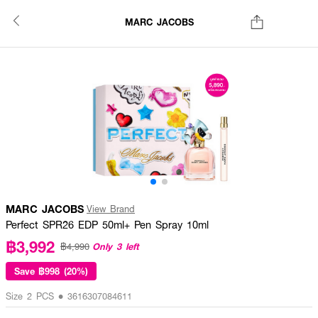
MARC JACOBS
MARC JACOBS
View Brand
Perfect SPR26 EDP 50ml+ Pen Spray 10ml
฿3,992
Only 3 left
฿4,990
Save
฿998 (20%)
Size 2 PCS • 3616307084611