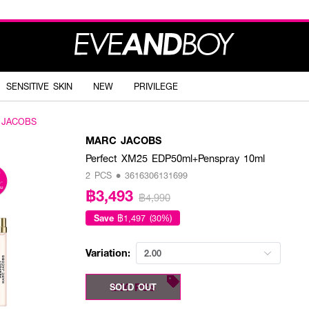
SENSITIVE SKIN
NEW
PRIVILEGE
 JACOBS
MARC JACOBS
Perfect XM25 EDP50ml+Penspray 10ml
2 PCS • 3616306131699
฿3,493
฿4,990
Save
฿1,497 (30%)
Variation:
2.00
2.00 PCS
SOLD OUT