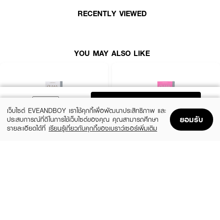
RECENTLY VIEWED
YOU MAY ALSO LIKE
ADD TO BAG
เว็บไซต์ EVEANDBOY เราใช้คุกกี้เพื่อพัฒนาประสิทธิภาพ และ
ยอมรับ
ประสบการณ์ที่ดีในการใช้เว็บไซต์ของคุณ คุณสามารถศึกษา
รายละเอียดได้ที่
เรียนรู้เกี่ยวกับคุกกี้ของเบราว์เซอร์เพิ่มเติม
Home
Home
Promotions
Promotions
Shopping Bag
Shopping Bag
Account
Account
GLAM CONTACT LENS
GLAM CONTACT LENS
NO.1 Hazel
Nature Brown 0.00
฿390
฿390
26 Variations
26 Variations