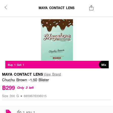
MAYA CONTACT LENS
Buy 1 Get 1
Mix
MAYA CONTACT LENS
View Brand
Chuchu Brown -1.50 Blister
฿299
Only 3 left
Size 200 G • 8859676336515
ซื้อ 1 แถม 1