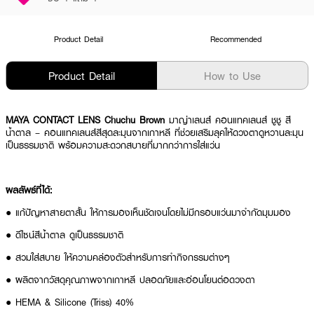
Product Detail
Recommended
Product Detail
How to Use
MAYA CONTACT LENS Chuchu Brown
มาญ่าเลนส์ คอนแทคเลนส์ ชูชู สี
น้ำตาล – คอนแทคเลนส์สีสุดละมุนจากเกาหลี ที่ช่วยเสริมลุคให้ดวงตาดูหวานละมุน
เป็นธรรมชาติ พร้อมความสะดวกสบายที่มากกว่าการใส่แว่น
ผลลัพธ์ที่ได้:
● แก้ปัญหาสายตาสั้น ให้การมองเห็นชัดเจนโดยไม่มีกรอบแว่นมาจำกัดมุมมอง
● ดีไซน์สีน้ำตาล ดูเป็นธรรมชาติ
● สวมใส่สบาย ให้ความคล่องตัวสำหรับการทำกิจกรรมต่างๆ
● ผลิตจากวัสดุคุณภาพจากเกาหลี ปลอดภัยและอ่อนโยนต่อดวงตา
● HEMA & Silicone (Triss) 40%