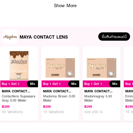
● Water Content: 60%
Show More
● ค่าสายตาสั้น 0.00 - 10.00
● FDA Registration No.: 64-2-2-2-0008290
● ผลิตจาก: ประเทศเกาหลี
MAYA CONTACT LENS
ซื้อสินค้าแบรนด์นี้
How to Use:
● ล้างมือให้สะอาดและเช็ดให้แห้งก่อนสัมผัสเลนส์
● คีบคอนแทคเลนส์ขึ้นมาวางบนนิ้ว และตรวจสอบด้านที่ถูกต้อง
● ค่อยๆ ใส่คอนแทคเลนส์ลงที่ดวงตาอย่างระมัดระวัง
Buy 1 Get 1
Mix
Buy 1 Get 1
Mix
Buy 1 Get 1
Mix
Buy 
MAYA CONTACT
MAYA CONTACT
MAYA CONTACT
MAY
LENS
LENS
LENS
LEN
Contactlens Supassara
Madonna Brown 0.00
Madonnagray 5.50
Emma
Gray 0.00 Blister
Blister
Blister
Bliste
฿299
฿299
฿299
฿29
30 Variations
15 Variations
size 200 G
16 V