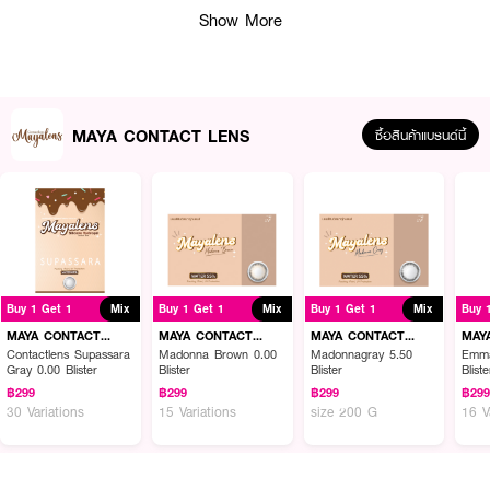
● Water Content: 60%
Show More
● ค่าสายตาสั้น 0.00 - 10.00
● FDA Registration No.: 64-2-2-2-0008290
● ผลิตจาก: ประเทศเกาหลี
MAYA CONTACT LENS
ซื้อสินค้าแบรนด์นี้
How to Use:
● ล้างมือให้สะอาดและเช็ดให้แห้งก่อนสัมผัสเลนส์
● คีบคอนแทคเลนส์ขึ้นมาวางบนนิ้ว และตรวจสอบด้านที่ถูกต้อง
● ค่อยๆ ใส่คอนแทคเลนส์ลงที่ดวงตาอย่างระมัดระวัง
Buy 1 Get 1
Mix
Buy 1 Get 1
Mix
Buy 1 Get 1
Mix
Buy 
MAYA CONTACT
MAYA CONTACT
MAYA CONTACT
MAY
LENS
LENS
LENS
LEN
Contactlens Supassara
Madonna Brown 0.00
Madonnagray 5.50
Emma
Gray 0.00 Blister
Blister
Blister
Bliste
฿299
฿299
฿299
฿29
30 Variations
15 Variations
size 200 G
16 V