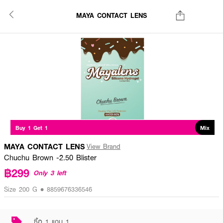
MAYA CONTACT LENS
Buy 1 Get 1
Mix
MAYA CONTACT LENS
View Brand
Chuchu Brown -2.50 Blister
฿299
Only 3 left
Size 200 G • 8859676336546
ซื้อ 1 แถม 1