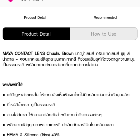
Product Detail
Recommended
Product Detail
How to Use
MAYA CONTACT LENS Chuchu Brown
มาญ่าเลนส์ คอนแทคเลนส์ ชูชู สี
น้ำตาล – คอนแทคเลนส์สีสุดละมุนจากเกาหลี ที่ช่วยเสริมลุคให้ดวงตาดูหวานละมุน
เป็นธรรมชาติ พร้อมความสะดวกสบายที่มากกว่าการใส่แว่น
ผลลัพธ์ที่ได้:
● แก้ปัญหาสายตาสั้น ให้การมองเห็นชัดเจนโดยไม่มีกรอบแว่นมาจำกัดมุมมอง
● ดีไซน์สีน้ำตาล ดูเป็นธรรมชาติ
● สวมใส่สบาย ให้ความคล่องตัวสำหรับการทำกิจกรรมต่างๆ
● ผลิตจากวัสดุคุณภาพจากเกาหลี ปลอดภัยและอ่อนโยนต่อดวงตา
● HEMA & Silicone (Triss) 40%