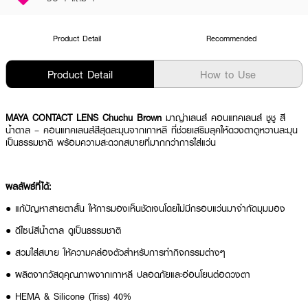
Product Detail
Recommended
Product Detail
How to Use
MAYA CONTACT LENS Chuchu Brown
มาญ่าเลนส์ คอนแทคเลนส์ ชูชู สี
น้ำตาล – คอนแทคเลนส์สีสุดละมุนจากเกาหลี ที่ช่วยเสริมลุคให้ดวงตาดูหวานละมุน
เป็นธรรมชาติ พร้อมความสะดวกสบายที่มากกว่าการใส่แว่น
ผลลัพธ์ที่ได้:
● แก้ปัญหาสายตาสั้น ให้การมองเห็นชัดเจนโดยไม่มีกรอบแว่นมาจำกัดมุมมอง
● ดีไซน์สีน้ำตาล ดูเป็นธรรมชาติ
● สวมใส่สบาย ให้ความคล่องตัวสำหรับการทำกิจกรรมต่างๆ
● ผลิตจากวัสดุคุณภาพจากเกาหลี ปลอดภัยและอ่อนโยนต่อดวงตา
● HEMA & Silicone (Triss) 40%