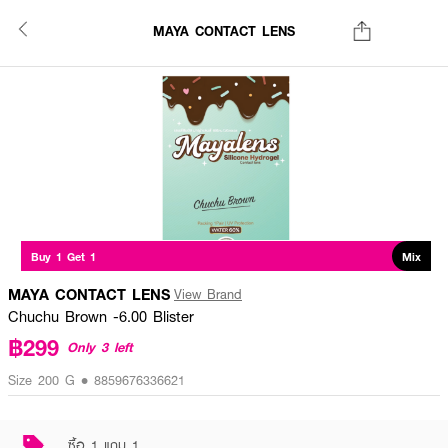
MAYA CONTACT LENS
Buy 1 Get 1
Mix
MAYA CONTACT LENS
View Brand
Chuchu Brown -6.00 Blister
฿299
Only 3 left
Size 200 G • 8859676336621
ซื้อ 1 แถม 1