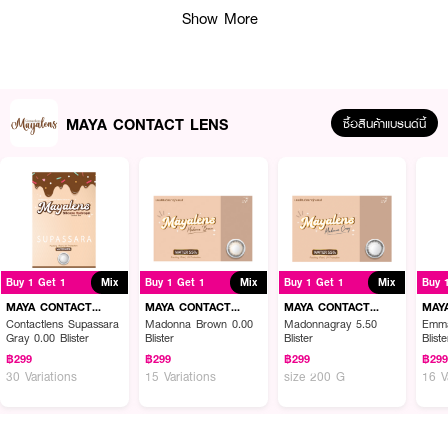
● Water Content: 60%
Show More
● ค่าสายตาสั้น 0.00 - 10.00
● FDA Registration No.: 64-2-2-2-0008290
● ผลิตจาก: ประเทศเกาหลี
MAYA CONTACT LENS
ซื้อสินค้าแบรนด์นี้
How to Use:
● ล้างมือให้สะอาดและเช็ดให้แห้งก่อนสัมผัสเลนส์
● คีบคอนแทคเลนส์ขึ้นมาวางบนนิ้ว และตรวจสอบด้านที่ถูกต้อง
● ค่อยๆ ใส่คอนแทคเลนส์ลงที่ดวงตาอย่างระมัดระวัง
Buy 1 Get 1
Mix
Buy 1 Get 1
Mix
Buy 1 Get 1
Mix
Buy 
MAYA CONTACT
MAYA CONTACT
MAYA CONTACT
MAY
LENS
LENS
LENS
LEN
Contactlens Supassara
Madonna Brown 0.00
Madonnagray 5.50
Emma
Gray 0.00 Blister
Blister
Blister
Bliste
฿299
฿299
฿299
฿29
30 Variations
15 Variations
size 200 G
16 V