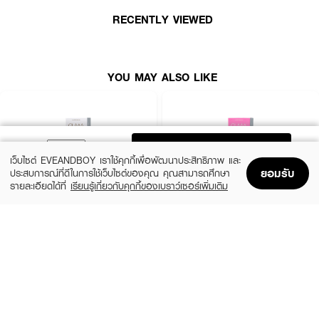
RECENTLY VIEWED
YOU MAY ALSO LIKE
ADD TO BAG
เว็บไซต์ EVEANDBOY เราใช้คุกกี้เพื่อพัฒนาประสิทธิภาพ และ
ยอมรับ
ประสบการณ์ที่ดีในการใช้เว็บไซต์ของคุณ คุณสามารถศึกษา
รายละเอียดได้ที่
เรียนรู้เกี่ยวกับคุกกี้ของเบราว์เซอร์เพิ่มเติม
Home
Home
Promotions
Promotions
Shopping Bag
Shopping Bag
Account
Account
GLAM CONTACT LENS
GLAM CONTACT LENS
NO.1 Hazel
Nature Brown 0.00
฿390
฿390
26 Variations
26 Variations