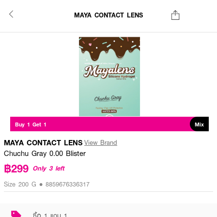
MAYA CONTACT LENS
Buy 1 Get 1
Mix
MAYA CONTACT LENS
View Brand
Chuchu Gray 0.00 Blister
฿299
Only 3 left
Size 200 G • 8859676336317
ซื้อ 1 แถม 1