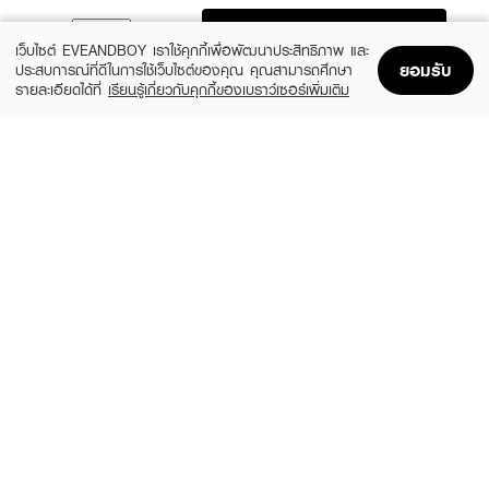
ADD TO BAG
เว็บไซต์ EVEANDBOY เราใช้คุกกี้เพื่อพัฒนาประสิทธิภาพ และ
ยอมรับ
ประสบการณ์ที่ดีในการใช้เว็บไซต์ของคุณ คุณสามารถศึกษา
รายละเอียดได้ที่
เรียนรู้เกี่ยวกับคุกกี้ของเบราว์เซอร์เพิ่มเติม
Home
Home
Promotions
Promotions
Shopping Bag
Shopping Bag
Account
Account
LOVELY CONTACT LENS
SISSE LENS ONE DAY
Peony Gray 0.00 Blister
Mini Jeje Bronze 0.00
(66%)
฿99
฿690
฿290
16 Variations
30 Variations
JELLYKISS
ROZE LENS