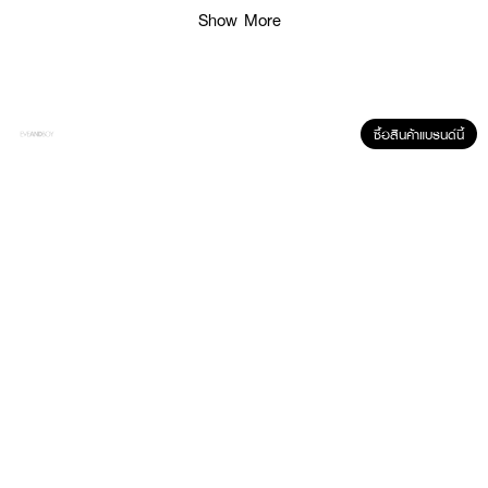
● Water Content: 60%
Show More
● ค่าสายตาสั้น 0.00 - 10.00
● FDA Registration No.: 64-2-2-2-0008290
● ผลิตจาก: ประเทศเกาหลี
ซื้อสินค้าแบรนด์นี้
How to Use:
● ล้างมือให้สะอาดและเช็ดให้แห้งก่อนสัมผัสเลนส์
● คีบคอนแทคเลนส์ขึ้นมาวางบนนิ้ว และตรวจสอบด้านที่ถูกต้อง
● ค่อยๆ ใส่คอนแทคเลนส์ลงที่ดวงตาอย่างระมัดระวัง