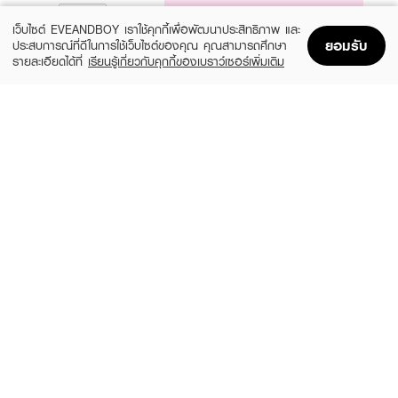
NOTIFY ME
เว็บไซต์ EVEANDBOY เราใช้คุกกี้เพื่อพัฒนาประสิทธิภาพ และ
ยอมรับ
ประสบการณ์ที่ดีในการใช้เว็บไซต์ของคุณ คุณสามารถศึกษา
รายละเอียดได้ที่
เรียนรู้เกี่ยวกับคุกกี้ของเบราว์เซอร์เพิ่มเติม
Home
Home
Promotions
Promotions
Shopping Bag
Shopping Bag
Account
Account
LOVELY CONTACT LENS
SISSE LENS ONE DAY
Peony Gray 0.00 Blister
Mini Jeje Bronze 0.00
(66%)
฿99
฿690
฿290
16 Variations
30 Variations
JELLYKISS
ROZE LENS