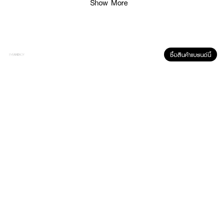
Show More
● ปกป้องดวงตา: จากรังสียูวี UVA และ UVB
● สบายตา: สวมใส่ได้ตลอดวัน
● ใช้งานได้ไม่เกิน 1 เดือน หลังเปิดใช้
● ปราศจากเชื้อด้วยไอน้ำ
ซื้อสินค้าแบรนด์นี้
● FDA Registration no. 66-2-2-2-0012337
● ปริมาณ - 1 กล่องบรรจุ 2 ชิ้น
How To Use:
● ล้างมือให้สะอาดและเช็ดให้แห้ง
● คีบคอนแทคเลนส์ วางบนนิ้ว
● ตรวจสอบความถูกต้อง และใส่คอนแทคเลนส์ที่ลูกตา
✨ มั่นใจทุกกิจกรรม ด้วย MAYALENS Water 55% Clear! 💖🌟