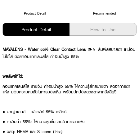
Product Detail
Recommended
Product Detail
How to Use
MAYALENS - Water 55% Clear Contact Lens
👁️💧 สัมผัสสบายตา เหมือน
ไม่ได้ใส่ ด้วยคอนแทคเลนส์ใส ค่าอมน้ำสูง 55%
ผลลัพธ์ที่ได้:
คอนแทคเลนส์ใส รายวัน ค่าอมน้ำสูง 55% ให้ความรู้สึกสบายตา ลดอาการตา
แห้ง มอบความคมชัดในการมองเห็น พร้อมปกป้องดวงตาจากรังสียูวี
● มาญ่าเลนส์ - วอเตอร์ 55% เคลียร์
● ค่าอมน้ำ 55%: ให้ความชุ่มชื้น ลดอาการตาแห้ง
● วัสดุ: HEMA และ Silicone (Triss)