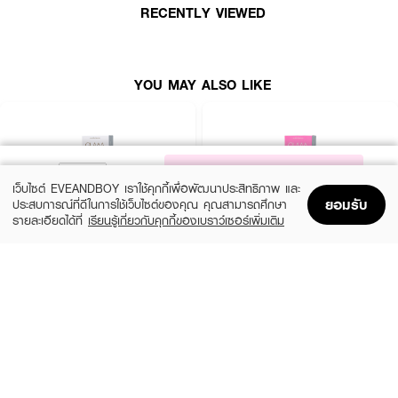
RECENTLY VIEWED
YOU MAY ALSO LIKE
NOTIFY ME
เว็บไซต์ EVEANDBOY เราใช้คุกกี้เพื่อพัฒนาประสิทธิภาพ และ
ยอมรับ
ประสบการณ์ที่ดีในการใช้เว็บไซต์ของคุณ คุณสามารถศึกษา
รายละเอียดได้ที่
เรียนรู้เกี่ยวกับคุกกี้ของเบราว์เซอร์เพิ่มเติม
Home
Home
Promotions
Promotions
Shopping Bag
Shopping Bag
Account
Account
GLAM CONTACT LENS
GLAM CONTACT LENS
NO.1 Hazel
Nature Brown 0.00
฿390
฿390
26 Variations
26 Variations