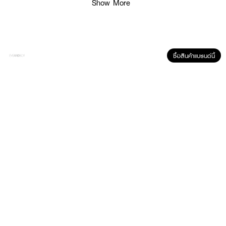
Show More
● ปกป้องดวงตา: จากรังสียูวี UVA และ UVB
● สบายตา: สวมใส่ได้ตลอดวัน
● ใช้งานได้ไม่เกิน 1 เดือน หลังเปิดใช้
● ปราศจากเชื้อด้วยไอน้ำ
ซื้อสินค้าแบรนด์นี้
● FDA Registration no. 66-2-2-2-0012337
● ปริมาณ - 1 กล่องบรรจุ 2 ชิ้น
How To Use:
● ล้างมือให้สะอาดและเช็ดให้แห้ง
● คีบคอนแทคเลนส์ วางบนนิ้ว
● ตรวจสอบความถูกต้อง และใส่คอนแทคเลนส์ที่ลูกตา
✨ มั่นใจทุกกิจกรรม ด้วย MAYALENS Water 55% Clear! 💖🌟