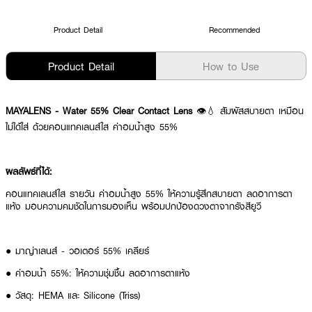
Product Detail
Recommended
Product Detail
How to Use
MAYALENS - Water 55% Clear Contact Lens
👁️💧 สัมผัสสบายตา เหมือน
ไม่ได้ใส่ ด้วยคอนแทคเลนส์ใส ค่าอมน้ำสูง 55%
ผลลัพธ์ที่ได้:
คอนแทคเลนส์ใส รายวัน ค่าอมน้ำสูง 55% ให้ความรู้สึกสบายตา ลดอาการตา
แห้ง มอบความคมชัดในการมองเห็น พร้อมปกป้องดวงตาจากรังสียูวี
● มาญ่าเลนส์ - วอเตอร์ 55% เคลียร์
● ค่าอมน้ำ 55%: ให้ความชุ่มชื้น ลดอาการตาแห้ง
● วัสดุ: HEMA และ Silicone (Triss)