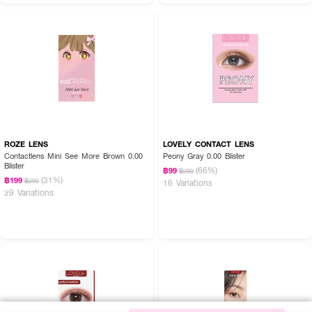
ROZE LENS
LOVELY CONTACT LENS
Contactlens Mini See More Brown 0.00
Peony Gray 0.00 Blister
Blister
(66%)
฿99
฿290
(31%)
฿199
฿290
16 Variations
29 Variations