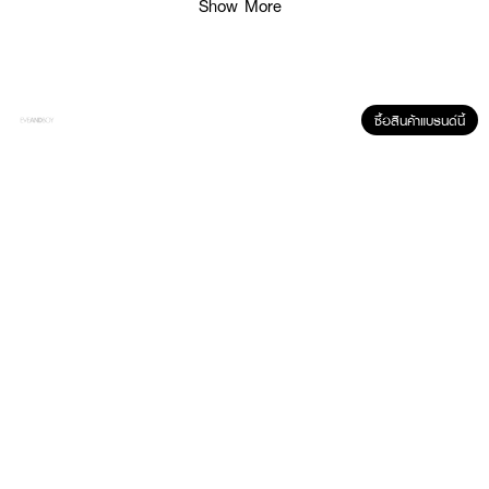
Show More
● ปกป้องดวงตา: จากรังสียูวี UVA และ UVB
● สบายตา: สวมใส่ได้ตลอดวัน
● ใช้งานได้ไม่เกิน 1 เดือน หลังเปิดใช้
● ปราศจากเชื้อด้วยไอน้ำ
ซื้อสินค้าแบรนด์นี้
● FDA Registration no. 66-2-2-2-0012337
● ปริมาณ - 1 กล่องบรรจุ 2 ชิ้น
How To Use:
● ล้างมือให้สะอาดและเช็ดให้แห้ง
● คีบคอนแทคเลนส์ วางบนนิ้ว
● ตรวจสอบความถูกต้อง และใส่คอนแทคเลนส์ที่ลูกตา
✨ มั่นใจทุกกิจกรรม ด้วย MAYALENS Water 55% Clear! 💖🌟