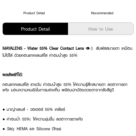
Product Detail
Recommended
Product Detail
How to Use
MAYALENS - Water 55% Clear Contact Lens
👁️💧 สัมผัสสบายตา เหมือน
ไม่ได้ใส่ ด้วยคอนแทคเลนส์ใส ค่าอมน้ำสูง 55%
ผลลัพธ์ที่ได้:
คอนแทคเลนส์ใส รายวัน ค่าอมน้ำสูง 55% ให้ความรู้สึกสบายตา ลดอาการตา
แห้ง มอบความคมชัดในการมองเห็น พร้อมปกป้องดวงตาจากรังสียูวี
● มาญ่าเลนส์ - วอเตอร์ 55% เคลียร์
● ค่าอมน้ำ 55%: ให้ความชุ่มชื้น ลดอาการตาแห้ง
● วัสดุ: HEMA และ Silicone (Triss)