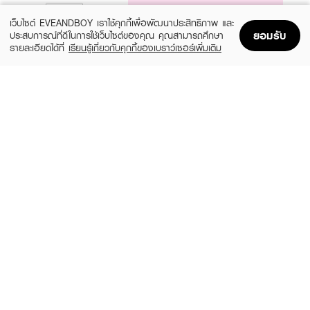
NOTIFY ME
เว็บไซต์ EVEANDBOY เราใช้คุกกี้เพื่อพัฒนาประสิทธิภาพ และ
ยอมรับ
ประสบการณ์ที่ดีในการใช้เว็บไซต์ของคุณ คุณสามารถศึกษา
รายละเอียดได้ที่
เรียนรู้เกี่ยวกับคุกกี้ของเบราว์เซอร์เพิ่มเติม
Home
Home
Promotions
Promotions
Shopping Bag
Shopping Bag
Account
Account
LOVELY CONTACT LENS
SISSE LENS ONE DAY
Lovely Mini Easy air Brown 0.00 Blister
Mini Jeje Bronze 0.00
฿290
฿690
22 Variations
30 Variations
JELLYKISS
ROZE LENS