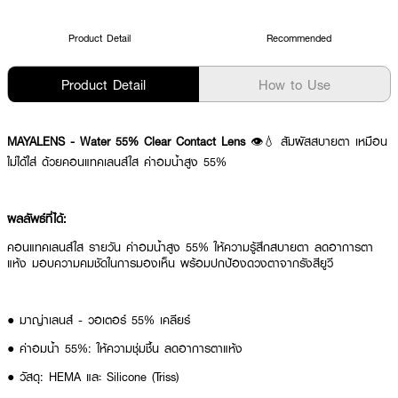
Product Detail
Recommended
Product Detail
How to Use
MAYALENS - Water 55% Clear Contact Lens
👁️💧 สัมผัสสบายตา เหมือน
ไม่ได้ใส่ ด้วยคอนแทคเลนส์ใส ค่าอมน้ำสูง 55%
ผลลัพธ์ที่ได้:
คอนแทคเลนส์ใส รายวัน ค่าอมน้ำสูง 55% ให้ความรู้สึกสบายตา ลดอาการตา
แห้ง มอบความคมชัดในการมองเห็น พร้อมปกป้องดวงตาจากรังสียูวี
● มาญ่าเลนส์ - วอเตอร์ 55% เคลียร์
● ค่าอมน้ำ 55%: ให้ความชุ่มชื้น ลดอาการตาแห้ง
● วัสดุ: HEMA และ Silicone (Triss)