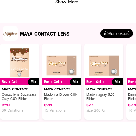
Show More
● ปกป้องดวงตา: จากรังสียูวี UVA และ UVB
● สบายตา: สวมใส่ได้ตลอดวัน
● ใช้งานได้ไม่เกิน 1 เดือน หลังเปิดใช้
● ปราศจากเชื้อด้วยไอน้ำ
MAYA CONTACT LENS
ซื้อสินค้าแบรนด์นี้
● FDA Registration no. 66-2-2-2-0012337
● ปริมาณ - 1 กล่องบรรจุ 2 ชิ้น
How To Use:
● ล้างมือให้สะอาดและเช็ดให้แห้ง
Buy 1 Get 1
Mix
Buy 1 Get 1
Mix
Buy 1 Get 1
Mix
Buy 
MAYA CONTACT
MAYA CONTACT
MAYA CONTACT
MAY
● คีบคอนแทคเลนส์ วางบนนิ้ว
LENS
LENS
LENS
LEN
Contactlens Supassara
Madonna Brown 0.00
Madonnagray 5.50
Emma
Gray 0.00 Blister
Blister
Blister
Bliste
● ตรวจสอบความถูกต้อง และใส่คอนแทคเลนส์ที่ลูกตา
฿299
฿299
฿299
฿29
30 Variations
15 Variations
size 200 G
16 V
✨ มั่นใจทุกกิจกรรม ด้วย MAYALENS Water 55% Clear! 💖🌟