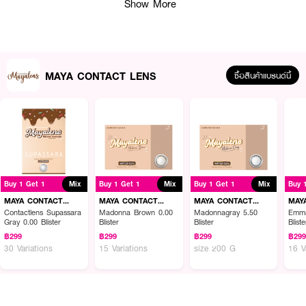
Show More
● ปกป้องดวงตา: จากรังสียูวี UVA และ UVB
● สบายตา: สวมใส่ได้ตลอดวัน
● ใช้งานได้ไม่เกิน 1 เดือน หลังเปิดใช้
● ปราศจากเชื้อด้วยไอน้ำ
MAYA CONTACT LENS
ซื้อสินค้าแบรนด์นี้
● FDA Registration no. 66-2-2-2-0012337
● ปริมาณ - 1 กล่องบรรจุ 2 ชิ้น
How To Use:
● ล้างมือให้สะอาดและเช็ดให้แห้ง
Buy 1 Get 1
Mix
Buy 1 Get 1
Mix
Buy 1 Get 1
Mix
Buy 
MAYA CONTACT
MAYA CONTACT
MAYA CONTACT
MAY
● คีบคอนแทคเลนส์ วางบนนิ้ว
LENS
LENS
LENS
LEN
Contactlens Supassara
Madonna Brown 0.00
Madonnagray 5.50
Emma
Gray 0.00 Blister
Blister
Blister
Bliste
● ตรวจสอบความถูกต้อง และใส่คอนแทคเลนส์ที่ลูกตา
฿299
฿299
฿299
฿29
30 Variations
15 Variations
size 200 G
16 V
✨ มั่นใจทุกกิจกรรม ด้วย MAYALENS Water 55% Clear! 💖🌟