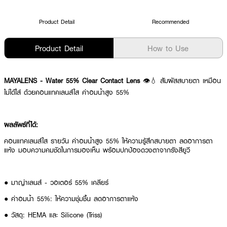
Product Detail
Recommended
Product Detail
How to Use
MAYALENS - Water 55% Clear Contact Lens
👁️💧 สัมผัสสบายตา เหมือน
ไม่ได้ใส่ ด้วยคอนแทคเลนส์ใส ค่าอมน้ำสูง 55%
ผลลัพธ์ที่ได้:
คอนแทคเลนส์ใส รายวัน ค่าอมน้ำสูง 55% ให้ความรู้สึกสบายตา ลดอาการตา
แห้ง มอบความคมชัดในการมองเห็น พร้อมปกป้องดวงตาจากรังสียูวี
● มาญ่าเลนส์ - วอเตอร์ 55% เคลียร์
● ค่าอมน้ำ 55%: ให้ความชุ่มชื้น ลดอาการตาแห้ง
● วัสดุ: HEMA และ Silicone (Triss)