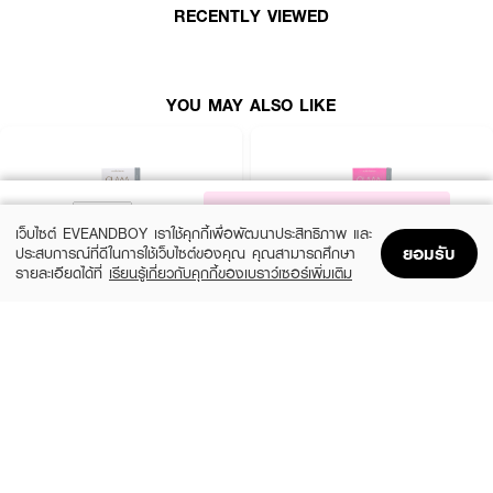
RECENTLY VIEWED
YOU MAY ALSO LIKE
NOTIFY ME
เว็บไซต์ EVEANDBOY เราใช้คุกกี้เพื่อพัฒนาประสิทธิภาพ และ
ยอมรับ
ประสบการณ์ที่ดีในการใช้เว็บไซต์ของคุณ คุณสามารถศึกษา
รายละเอียดได้ที่
เรียนรู้เกี่ยวกับคุกกี้ของเบราว์เซอร์เพิ่มเติม
Home
Home
Promotions
Promotions
Shopping Bag
Shopping Bag
Account
Account
GLAM CONTACT LENS
GLAM CONTACT LENS
NO.1 Hazel
Nature Brown 0.00
฿390
฿390
26 Variations
26 Variations