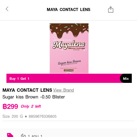
MAYA CONTACT LENS
Buy 1 Get 1
Mix
MAYA CONTACT LENS
View Brand
Sugar kiss Brown -0.50 Blister
฿299
Only 2 left
Size 200 G • 8859676336805
ซื้อ 1 แถม 1