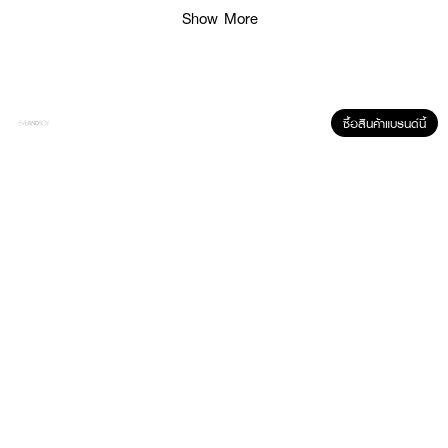
● Water Content: 60%
Show More
● ค่าสายตาสั้น 0.00 - 10.00
● FDA Registration No.: 64-2-2-2-0008290
● ผลิตจาก: ประเทศเกาหลี
ซื้อสินค้าแบรนด์นี้
How to Use:
● ล้างมือให้สะอาดและเช็ดให้แห้งก่อนสัมผัสเลนส์
● คีบคอนแทคเลนส์ขึ้นมาวางบนนิ้ว และตรวจสอบด้านที่ถูกต้อง
● ค่อยๆ ใส่คอนแทคเลนส์ลงที่ดวงตาอย่างระมัดระวัง
✨ MAYA CONTACT LENS Sugar Kiss Brown เปลี่ยนลุคให้สวยหวาน มองชัด
ทุกมุมมอง! ✨