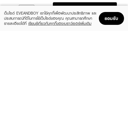
ADD TO BAG
เว็บไซต์ EVEANDBOY เราใช้คุกกี้เพื่อพัฒนาประสิทธิภาพ และ
ยอมรับ
ประสบการณ์ที่ดีในการใช้เว็บไซต์ของคุณ คุณสามารถศึกษา
รายละเอียดได้ที่
เรียนรู้เกี่ยวกับคุกกี้ของเบราว์เซอร์เพิ่มเติม
Home
Home
Promotions
Promotions
Shopping Bag
Shopping Bag
Account
Account
LOVELY CONTACT LENS
SISSE LENS ONE DAY
Lovely Mini Easy air Brown 0.00 Blister
Mini Jeje Bronze 0.00
฿290
฿690
22 Variations
30 Variations
JELLYKISS
ROZE LENS