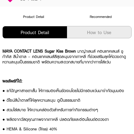
Product Detail
Recommended
Product Detail
How to Use
MAYA CONTACT LENS Sugar Kiss Brown
มาญ่าเลนส์ คอนแทคเลนส์ ชู
ก้าคิส สีน้ำตาล – คอนแทคเลนส์สีสุดละมุนจากเกาหลี ที่ช่วยเสริมลุคให้ดวงตาดู
หวานละมุนเป็นธรรมชาติ พร้อมความสะดวกสบายที่มากกว่าการใส่แว่น
ผลลัพธ์ที่ได้:
● แก้ปัญหาสายตาสั้น ให้การมองเห็นชัดเจนโดยไม่มีกรอบแว่นมาจำกัดมุมมอง
● ดีไซน์สีน้ำตาลที่ให้ลุคหวานละมุน ดูเป็นธรรมชาติ
● สวมใส่สบาย ให้ความคล่องตัวสำหรับการทำกิจกรรมต่างๆ
● ผลิตจากวัสดุคุณภาพจากเกาหลี ปลอดภัยและอ่อนโยนต่อดวงตา
● HEMA & Silicone (Triss) 40%