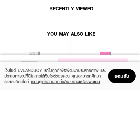
RECENTLY VIEWED
YOU MAY ALSO LIKE
NOTIFY ME
เว็บไซต์ EVEANDBOY เราใช้คุกกี้เพื่อพัฒนาประสิทธิภาพ และ
ยอมรับ
ประสบการณ์ที่ดีในการใช้เว็บไซต์ของคุณ คุณสามารถศึกษา
รายละเอียดได้ที่
เรียนรู้เกี่ยวกับคุกกี้ของเบราว์เซอร์เพิ่มเติม
Home
Home
Promotions
Promotions
Shopping Bag
Shopping Bag
Account
Account
GLAM CONTACT LENS
GLAM CONTACT LENS
NO.1 Hazel
Nature Brown 0.00
฿390
฿390
26 Variations
26 Variations