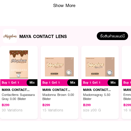
● Water Content: 60%
Show More
● ค่าสายตาสั้น 0.00 - 10.00
● FDA Registration No.: 64-2-2-2-0008290
● ผลิตจาก: ประเทศเกาหลี
MAYA CONTACT LENS
ซื้อสินค้าแบรนด์นี้
How to Use:
● ล้างมือให้สะอาดและเช็ดให้แห้งก่อนสัมผัสเลนส์
● คีบคอนแทคเลนส์ขึ้นมาวางบนนิ้ว และตรวจสอบด้านที่ถูกต้อง
● ค่อยๆ ใส่คอนแทคเลนส์ลงที่ดวงตาอย่างระมัดระวัง
Buy 1 Get 1
Mix
Buy 1 Get 1
Mix
Buy 1 Get 1
Mix
Buy 
MAYA CONTACT
MAYA CONTACT
MAYA CONTACT
MAY
LENS
LENS
LENS
LEN
Contactlens Supassara
Madonna Brown 0.00
Madonnagray 5.50
Emma
✨ MAYA CONTACT LENS Sugar Kiss Brown เปลี่ยนลุคให้สวยหวาน มองชัด
Gray 0.00 Blister
Blister
Blister
Bliste
ทุกมุมมอง! ✨
฿299
฿299
฿299
฿29
30 Variations
15 Variations
size 200 G
16 V