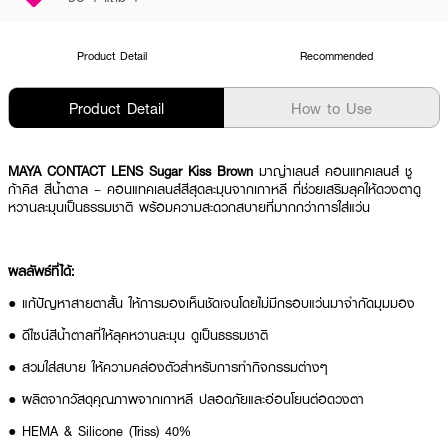
Product Detail
Recommended
Product Detail
How to Use
MAYA CONTACT LENS Sugar Kiss Brown
มาญ่าเลนส์ คอนแทคเลนส์ ชู
ก้าคิส สีน้ำตาล – คอนแทคเลนส์สีสุดละมุนจากเกาหลี ที่ช่วยเสริมลุคให้ดวงตาดู
หวานละมุนเป็นธรรมชาติ พร้อมความสะดวกสบายที่มากกว่าการใส่แว่น
ผลลัพธ์ที่ได้:
● แก้ปัญหาสายตาสั้น ให้การมองเห็นชัดเจนโดยไม่มีกรอบแว่นมาจำกัดมุมมอง
● ดีไซน์สีน้ำตาลที่ให้ลุคหวานละมุน ดูเป็นธรรมชาติ
● สวมใส่สบาย ให้ความคล่องตัวสำหรับการทำกิจกรรมต่างๆ
● ผลิตจากวัสดุคุณภาพจากเกาหลี ปลอดภัยและอ่อนโยนต่อดวงตา
● HEMA & Silicone (Triss) 40%