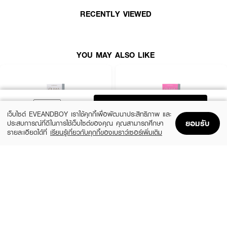
RECENTLY VIEWED
YOU MAY ALSO LIKE
ADD TO BAG
เว็บไซต์ EVEANDBOY เราใช้คุกกี้เพื่อพัฒนาประสิทธิภาพ และ
ยอมรับ
ประสบการณ์ที่ดีในการใช้เว็บไซต์ของคุณ คุณสามารถศึกษา
รายละเอียดได้ที่
เรียนรู้เกี่ยวกับคุกกี้ของเบราว์เซอร์เพิ่มเติม
Home
Home
Promotions
Promotions
Shopping Bag
Shopping Bag
Account
Account
GLAM CONTACT LENS
GLAM CONTACT LENS
NO.1 Hazel
Nature Brown 0.00
฿390
฿390
26 Variations
26 Variations