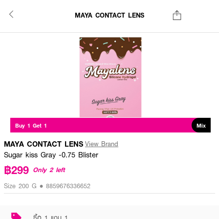
MAYA CONTACT LENS
Buy 1 Get 1
Mix
MAYA CONTACT LENS
View Brand
Sugar kiss Gray -0.75 Blister
฿299
Only 2 left
Size 200 G • 8859676336652
ซื้อ 1 แถม 1