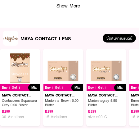
● Water Content: 60%
Show More
● ค่าสายตาสั้น 0.00 - 10.00
● FDA Registration No.: 64-2-2-2-0008290
● ผลิตจาก: ประเทศเกาหลี
MAYA CONTACT LENS
ซื้อสินค้าแบรนด์นี้
How to Use:
● ล้างมือให้สะอาดและเช็ดให้แห้งก่อนสัมผัสเลนส์
● คีบคอนแทคเลนส์ขึ้นมาวางบนนิ้ว และตรวจสอบด้านที่ถูกต้อง
● ค่อยๆ ใส่คอนแทคเลนส์ลงที่ดวงตาอย่างระมัดระวัง
Buy 1 Get 1
Mix
Buy 1 Get 1
Mix
Buy 1 Get 1
Mix
Buy 
MAYA CONTACT
MAYA CONTACT
MAYA CONTACT
MAY
LENS
LENS
LENS
LEN
Contactlens Supassara
Madonna Brown 0.00
Madonnagray 5.50
Emma
✨ MAYA CONTACT LENS Sugar Kiss Gray เปลี่ยนลุคให้สวยหวาน มองชัด
Gray 0.00 Blister
Blister
Blister
Bliste
ทุกมุมมอง! ✨
฿299
฿299
฿299
฿29
30 Variations
15 Variations
size 200 G
16 V