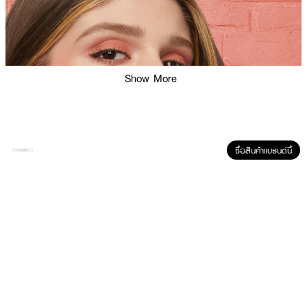
Show More
ซื้อสินค้าแบรนด์นี้
ผลลัพธ์ที่ได้ :
MAYBELLINE Fit Me Blush Shade
บลัชออนเนื้อนุ่ม สีชัด ติดทน ที่ให้สีแก้ม
สวยดูเป็นธรรมชาติ มีให้เลือกมากถึง 6 เฉดสีที่คัดเลือกมาแล้วว่าเข้าได้กับโทนสีผิว
คนไทย ติดทนนานถึง 16 ชั่วโมง เนื้อเนียนละเอียด สามารถเกลี่ยง่ายและเนียน เม็ด
สีเนียน ให้แก้มดูสดใส สุขภาพดีอย่างเป็นธรรมชาติ