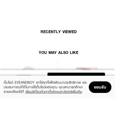
• เนื้อเนียนละเอียด เกลี่ยง่าย
• ให้สีแก้มสวยดูเป็นธรรมชาติ
• ติดทนนานถึง 16 ชั่วโมง
• มีให้เลือกมากถึง 6 เฉดสีที่คัดเลือกมาแล้วว่าเข้าได้กับโทนสีผิวคนไทย
RECENTLY VIEWED
• ขนาด 4.5 g.
How To Use :
ใช้แปรงแตะเนื้อบลัชออน
MAYBELLINE Fit Me Blush Shade
แล้วค่ายๆ เคาะ
YOU MAY ALSO LIKE
ส่วนเกินออกไป ปัดบนใบหน้าตามแล้วค่อยๆ เกลี่ยตัวเนื้อบนใบหน้าตามที่ต้องการ
ADD TO BAG
เว็บไซต์ EVEANDBOY เราใช้คุกกี้เพื่อพัฒนาประสิทธิภาพ และ
ยอมรับ
ประสบการณ์ที่ดีในการใช้เว็บไซต์ของคุณ คุณสามารถศึกษา
รายละเอียดได้ที่
เรียนรู้เกี่ยวกับคุกกี้ของเบราว์เซอร์เพิ่มเติม
Home
Home
Promotions
Promotions
Shopping Bag
Shopping Bag
Account
Account
CLINIQUE
KYLIE
Cheek Pop
Cosmetics Hybrid Blush