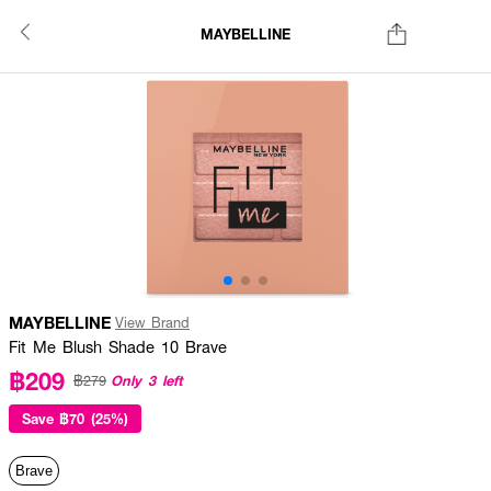
MAYBELLINE
MAYBELLINE
View Brand
Fit Me Blush Shade 10 Brave
฿209
Only 3 left
฿279
Save
฿70 (25%)
Brave