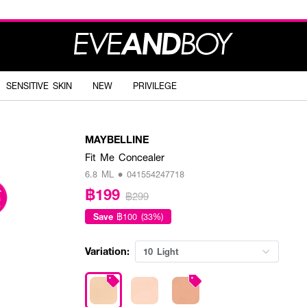
SENSITIVE SKIN
NEW
PRIVILEGE
MAYBELLINE
Fit Me Concealer
6.8 ML • 041554247718
฿199
฿299
Save
฿100 (33%)
Variation:
10 Light