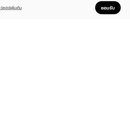
ยอมรับ
ว์เซอร์เพิ่มเติม
YBELLINE
MAYBELLINE
MAYBELLINE
quid Foundation
New York Color
Fit Me Concealer
Sensational Ultimate
9
฿299
฿399
(10%)
฿199
+10
+2