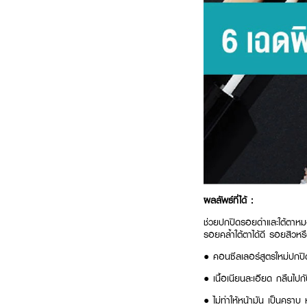
ผลลัพธ์ที่ได้ :
ช่วยปกปิดรอยดำและใต้ตาหมอ
รอยคล้ำใต้ตาได้ดี รอยสิวห
● คอนซีลเลอร์สูตรใหม่ปกปิด
● เนื้อเนียนละเอียด กลืนไป
● ไม่ทำให้หน้ามัน เป็นคราบ 