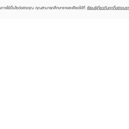
ในการใช้เว็บไซต์ของคุณ คุณสามารถศึกษารายละเอียดได้ที่
เรียนรู้เกี่ยวกับคุกกี้ของเบรา
MAYBELLINE
MAYBELLINE
MA
Superstay Vinyl Ink 35
Super Stay Matte Ink
Fit Me Li
Cheeky As
Lipstick
฿35
฿249
฿249
฿329
฿299
(24%)
(17%)
+23
+6
RECENTLY VIEWED