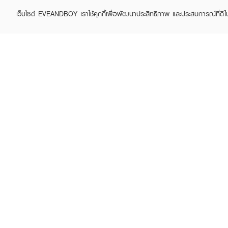
เว็บไซต์ EVEANDBOY เราใช้คุกกี้เพื่อพัฒนาประสิทธิภาพ และประสบการณ์ที่ดี
MAYBELLINE
MAYBELLINE
Hyper Curl Volume
New York Fit Me Oil
Express Mascara
Control 109
฿179
฿99
฿169
(41%)
How To Use :