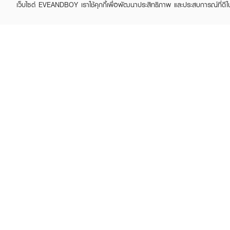
เว็บไซต์ EVEANDBOY เราใช้คุกกี้เพื่อพัฒนาประสิทธิภาพ และประสบการณ์ที่ดี
MAYBELLINE
MAYBELLINE
Hyper Curl Volume
New York Fit Me Oil
Express Mascara
Control 109
฿179
฿99
฿169
(41%)
How To Use :
แต้มเนื้อคอนซีลเลอร์ลงบริเ