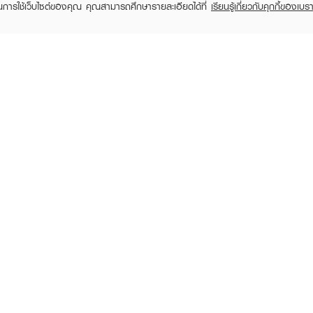
ในการใช้เว็บไซต์ของคุณ คุณสามารถศึกษารายละเอียดได้ที่
เรียนรู้เกี่ยวกับคุกกี้ของเบรา
MAYBELLINE
MAYBELLINE
MA
Superstay Vinyl Ink 35
Super Stay Matte Ink
Fit Me Li
Cheeky As
Lipstick
฿35
฿249
฿249
฿329
฿299
(24%)
(17%)
+23
+6
RECENTLY VIEWED
วณใต้ตา รอยดำ รอยแดง บนใบหน้า และเกลี่ยให้ทั่ว