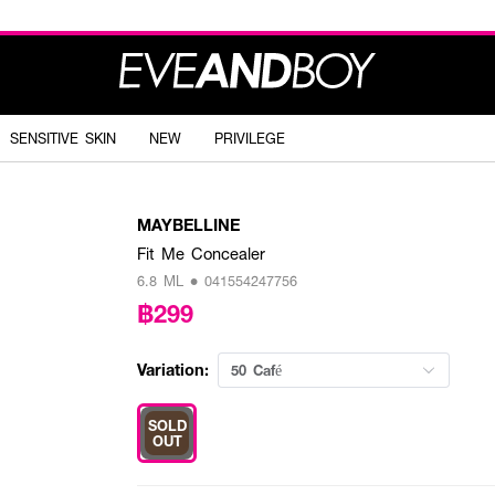
SENSITIVE SKIN
NEW
PRIVILEGE
MAYBELLINE
Fit Me Concealer
6.8 ML • 041554247756
฿299
Variation:
50 Café
SOLD
OUT