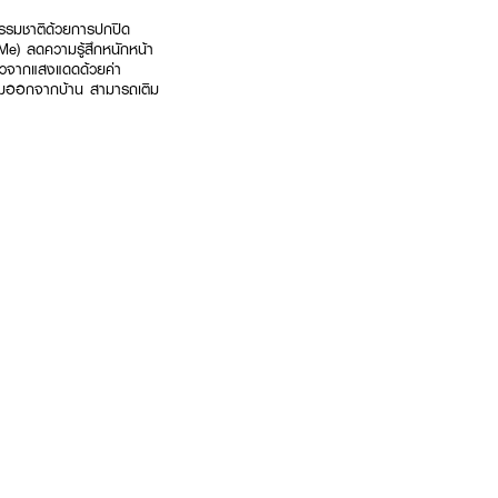
รรมชาติด้วยการปกปิด
 Me) ลดความรู้สึกหนักหน้า
องผิวจากแสงแดดด้วยค่า
ร้อมออกจากบ้าน สามารถเติม