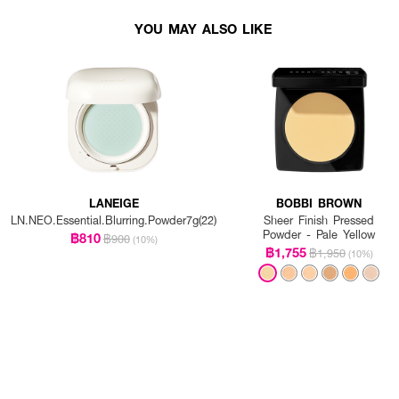
YOU MAY ALSO LIKE
LANEIGE
BOBBI BROWN
LN.NEO.Essential.Blurring.Powder7g(22)
Sheer Finish Pressed
Powder - Pale Yellow
฿810
฿900
(10%)
฿1,755
฿1,950
(10%)