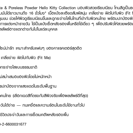
& Poreless Powder Hello Kitty Collection มอบผิวสวยเรียบเนียน โทนสีดูเป็นธ
นได้ยาวนานถึง 16 ชั่วโมง* เนื้อแป้งละเอียดสัมผัสนุ่ม เกลี่ยง่าย ฟิตไปกับผิว (Fit
บรูขุมขน ช่วยให้ผิวดูเรียบเนียนขึ้นและดูกระจ่างใสในโทนที่เข้ากับผิวคนไทย พร้อมปกป้
รแต่งหน้ารายวัน ใช้เป็นแป้งเซ็ตหลังรองพื้นหรือใช้เดี่ยว ๆ เพื่อปรับผิวให้สวยพ
ลลัพธ์อาจแตกต่างกันไปในแต่ละบุคคล
ีไซน์น่ารัก เหมาะสำหรับแฟนๆ ของคาแรคเตอร์สุดฮิต
ม เกลี่ยง่าย ฟิตไปกับผิว (Fit Me)
วยกระจ่างใสแบบธรรมชาติ
ม่สม่ำเสมอของผิวโดยไม่หนักหน้า
ารปกป้องจากแสงแดดในระดับพื้นฐาน
วคนไทย (เลือกเฉดสีที่ตรงกับสีผิวจริงเพื่อผลลัพธ์ดีที่สุด)
วันได้ง่าย — ทนเหงื่อและความร้อนในระดับใช้งานทั่วไป
ชีวิตประจำวันและการเซ็ตเมคอัพหลังรองพื้น
10-2-6600031677