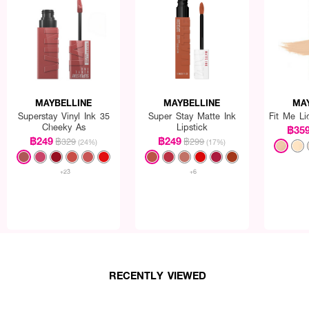
MAYBELLINE
MAYBELLINE
MA
Superstay Vinyl Ink 35
Super Stay Matte Ink
Fit Me Li
Cheeky As
Lipstick
฿35
฿249
฿249
฿329
฿299
(24%)
(17%)
+23
+6
RECENTLY VIEWED