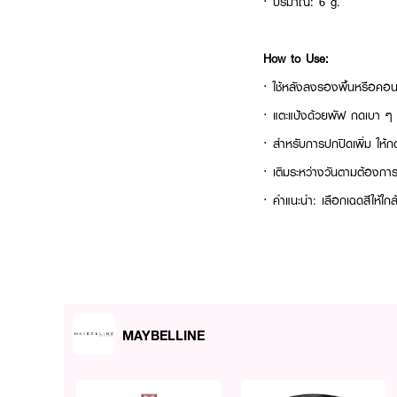
· ปริมาณ: 6 g.
How to Use:
· ใช้หลังลงรองพื้นหรือคอนซี
· แตะแป้งด้วยพัฟ กดเบา ๆ แ
· สำหรับการปกปิดเพิ่ม ให้กด
· เติมระหว่างวันตามต้องการ
· คำแนะนำ: เลือกเฉดสีให้ใกล้
MAYBELLINE