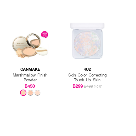
CANMAKE
4U2
Marshmallow Finish
Skin Color Correcting
Powder
Touch Up Skin
฿450
฿299
฿499
(40%)