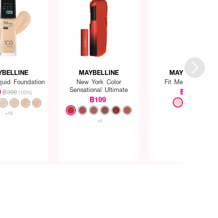
YBELLINE
MAYBELLINE
MAYBELLINE
quid Foundation
New York Color
Fit Me Concealer
Sensational Ultimate
9
฿299
฿399
(10%)
฿199
+10
+2