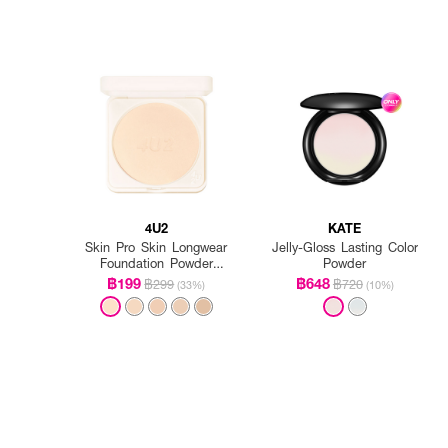
4U2
KATE
Skin Pro Skin Longwear
Jelly-Gloss Lasting Color
Foundation Powder
Powder
SPF50+ PA++++
฿199
฿648
฿299
฿720
(33%)
(10%)