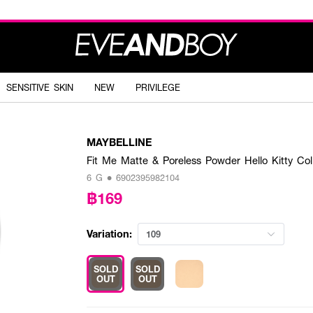
SENSITIVE SKIN
NEW
PRIVILEGE
MAYBELLINE
Fit Me Matte & Poreless Powder Hello Kitty Col
6 G • 6902395982104
฿169
Variation:
109
SOLD
SOLD
OUT
OUT