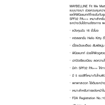
MAYBELLINE Fit Me Matte 
แบบบางเบา ช่วยควบคุมความมั
และให้ฟินิชแมทท์ที่กระชับกั
SPF32 PA+++ เหมาะสำหรับกา
ระหว่างวันได้ตามต้องการ ผ
· แป้งคุมมัน 16 ชั่วโมง
· คอลเลกชัน Hello Kitty ด
· เนื้อแป้งละเอียด สัมผัสนุ่
· ฟินิชแมทท์ ช่วยให้ผิวดูส
· ปกปิดเรียบเนียน ลดความไ
· มีค่า SPF32 PA+++ ให้ก
· มี 5 เฉดสีที่เหมาะกับโทนผิ
· พกพาสะดวก ใช้เติมระหว่าง
· เหมาะสำหรับการแต่งหน้าใน
· FDA Registration No.: