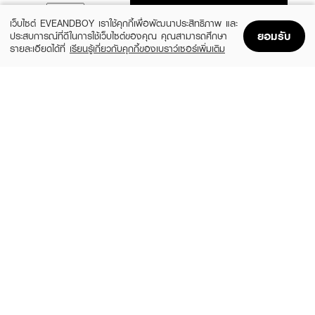
ADD TO BAG
เว็บไซต์ EVEANDBOY เราใช้คุกกี้เพื่อพัฒนาประสิทธิภาพ และ
ยอมรับ
ประสบการณ์ที่ดีในการใช้เว็บไซต์ของคุณ คุณสามารถศึกษา
รายละเอียดได้ที่
เรียนรู้เกี่ยวกับคุกกี้ของเบราว์เซอร์เพิ่มเติม
Home
Home
Promotions
Promotions
Shopping Bag
Shopping Bag
Account
Account
MELLME
BROWIT
Kawaii Lash Mascara
My Everyday Mascara
(15%)
฿39
฿118
฿139
2 Variations
Endless Night
BROWIT
BEAUTILAB