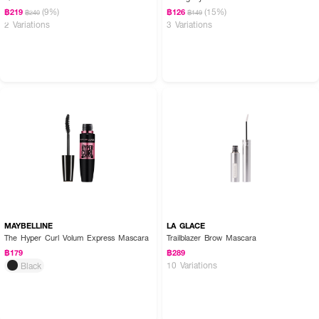
(9%)
(15%)
฿219
฿126
฿240
฿149
2 Variations
3 Variations
MAYBELLINE
LA GLACE
The Hyper Curl Volum Express Mascara
Trailblazer Brow Mascara
฿179
฿289
10 Variations
Black