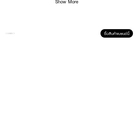
Show More
·
ติดทนนาน กันเหงื่อ และกันน้ำเย็น
·
ลดปัญหาขอบตาแพนด้า
·
ล้างออกง่ายด้วยน้ำอุ่น
ซื้อสินค้าแบรนด์นี้
·
ผสาน Shea Butter และ Castor Oil
·
ผ่านการทดสอบโดยจักษุแพทย์
· FDA Registration No. : 10-2-6800042536
How To Use :
ปัดมาสคาร่าจากโคนขนตาไปจนถึงปลายขนตา สามารถปัดซ้ำเพื่อเพิ่มความยาวและ
มิติได้ตามต้องการ