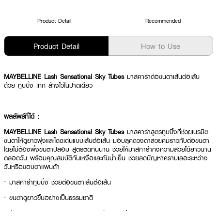
Product Detail
Recommended
Product Detail
How to Use
MAYBELLINE Lash Sensational Sky Tubes
มาสคาร่าต่อขนตาเส้นต่อเส้น
ด้วย ทูบบิ้ง เทค ล้างไวในปาดเดียว
ผลลัพธ์ที่ได้ :
MAYBELLINE Lash Sensational Sky Tubes
มาสคาร่าสูตรทูบบิ้งที่ช่วยเนรมิต
ขนตาให้ดูยาวพุ่งและโดดเด่นแบบเส้นต่อเส้น มอบลุคดวงตาสวยคมราวกับต่อขนตา
โดยไม่ต้องพึ่งขนตาปลอม สูตรติดทนนาน ช่วยให้มาสคาร่าคงความสวยได้ยาวนาน
ตลอดวัน พร้อมคุณสมบัติกันเหงื่อและกันน้ำเย็น ช่วยลดปัญหาคราบเลอะระหว่าง
วันหรือขอบตาแพนด้า
·
มาสคาร่าทูบบิ้ง ช่วยต่อขนตาเส้นต่อเส้น
·
ขนตาดูยาวขึ้นอย่างเป็นธรรมชาติ
·
หัวแปรง Tubing Extender Brush ช่วยแยกเส้นขนตา