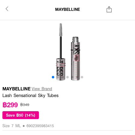
MAYBELLINE
MAYBELLINE
View Brand
Lash Sensational Sky Tubes
฿299
฿349
Save
฿50 (14%)
Size 7 ML • 6902395983415