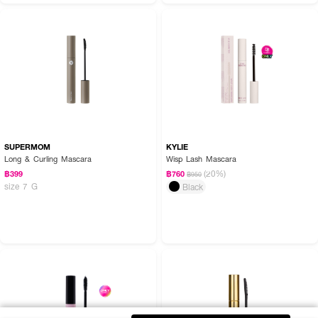
SUPERMOM
KYLIE
Long & Curling Mascara
Wisp Lash Mascara
(20%)
฿399
฿760
฿950
size 7 G
Black