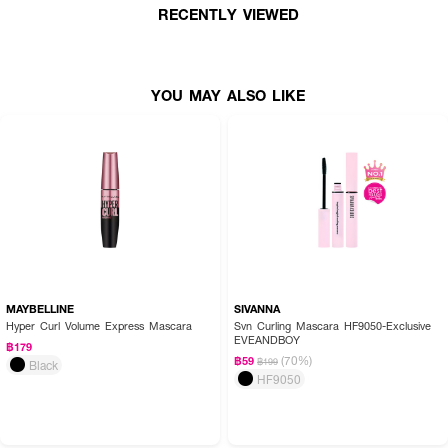
RECENTLY VIEWED
YOU MAY ALSO LIKE
MAYBELLINE
SIVANNA
Hyper Curl Volume Express Mascara
Svn Curling Mascara HF9050-Exclusive
EVEANDBOY
฿179
(70%)
฿59
฿199
Black
HF9050