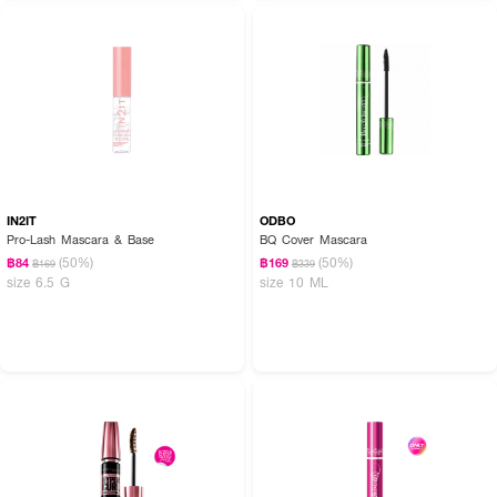
IN2IT
ODBO
Pro-Lash Mascara & Base
BQ Cover Mascara
(50%)
(50%)
฿84
฿169
฿169
฿339
size 6.5 G
size 10 ML