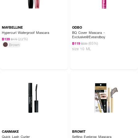
MAYBELLINE
ODBO
Hypercurl Waterproof Mascara
BQ Cover Mascara -
Exclusive@Eveandboy
(22%)
฿139
฿179
(65%)
฿119
฿339
Brown
size 10 ML
CANMAKE
BROWIT
Quick Lash Curler
Setting Eyebrow Mascara