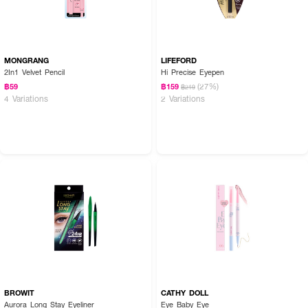
MONGRANG
LIFEFORD
2In1 Velvet Pencil
Hi Precise Eyepen
(27%)
฿59
฿159
฿219
4 Variations
2 Variations
BROWIT
CATHY DOLL
Aurora Long Stay Eyeliner
Eye Baby Eye