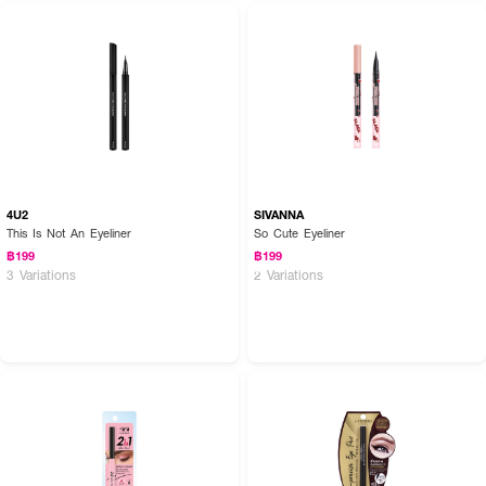
4U2
SIVANNA
This Is Not An Eyeliner
So Cute Eyeliner
฿199
฿199
3 Variations
2 Variations