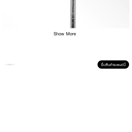
Show More
ซื้อสินค้าแบรนด์นี้
ผลลัพธ์ที่ได้ :
MAYBELLINE Line Tattoo Crayon Pen Eye Liner สี Blackครั้งแรกกับอายไล
เนอร์แบบดินสอที่ให้ผลลัพธ์ติดทนยาวนาน! สูตรเนื้อครีม นุ่มไม่เจ็บตา ให้สีเข้มชัด
เขียนง่ายในครั้งเดียว เพื่อตาคมสวยเฉี่ยว ติดทนนานแม้ผ่านกิจกรรมต่างๆ