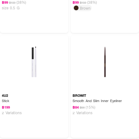
(38%)
(38%)
฿99
฿99
฿159
฿159
size 0.5 G
Brown
4U2
BROWIT
Stick
Smooth And Slim Inner Eyeliner
(15%)
฿199
฿84
฿99
2 Variations
2 Variations