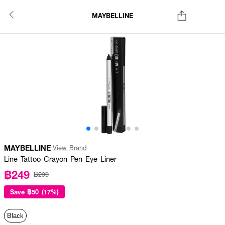
MAYBELLINE
MAYBELLINE
View Brand
Line Tattoo Crayon Pen Eye Liner
฿249
฿299
Save
฿50 (17%)
Black