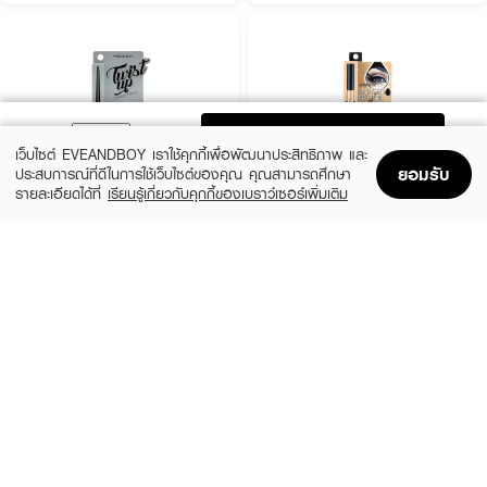
ADD TO BAG
เว็บไซต์ EVEANDBOY เราใช้คุกกี้เพื่อพัฒนาประสิทธิภาพ และ
ยอมรับ
ประสบการณ์ที่ดีในการใช้เว็บไซต์ของคุณ คุณสามารถศึกษา
รายละเอียดได้ที่
เรียนรู้เกี่ยวกับคุกกี้ของเบราว์เซอร์เพิ่มเติม
Home
Home
Promotions
Promotions
Shopping Bag
Shopping Bag
Account
Account
MEILINDA
SIVANNA
Twist Up Eyeliner Pencil
HF775-Long-Lasting Waterproof Liquid
Eyeliner
(20%)
฿159
฿199
(34%)
฿99
฿149
4 Variations
size 3 G