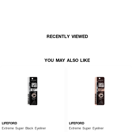
• สี Black ดำ
• อายไลเนอร์ดินสอแบบหมุน ไม่ต้องเหลา สะดวก ใช้ง่าย
• สูตรเนื้อครีมนุ่ม
• ให้สีเข้มชัด เขียนง่ายในครั้งเดียว
RECENTLY VIEWED
• ติดทนนานแม้ผ่านกิจกรรมต่างๆ
• ปริมาณ 0.4 กรัม
How To Use :
YOU MAY ALSO LIKE
วาดเส้นชิดขอบขนตา เริ่มจากหัวตา เขียนซ้ำเพื่อสีที่เข้มขึ้น รอ 45 วินาที เส้นสวย
จะติดทน ไม่เลอะ ไม่เปื้อน หากต้องการเกลี่ยหรือแก้ไขเส้นที่วาดไป ให้ทำก่อนจะแห้ง
และเซทตัว
LIFEFORD
LIFEFORD
Extreme Super Black Eyeliner
Extreme Super Eyeliner