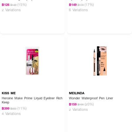
(15%)
(17%)
฿126
฿149
฿149
฿179
2 Variations
6 Variations
KISS ME
MEILINDA
Heroine Make Prime Liquid Eyeliner Rich
Wonder Waterproof Pen Liner
Keep
(20%)
฿159
฿199
(11%)
฿399
฿450
2 Variations
4 Variations