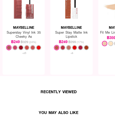
MAYBELLINE
MAYBELLINE
MA
Superstay Vinyl Ink 35
Super Stay Matte Ink
Fit Me Li
Cheeky As
Lipstick
฿35
฿249
฿249
฿329
฿299
(24%)
(17%)
+23
+6
์ อะ บราวน์
ส้น + เจลใส 2-in-1
ยู่ทรง
RECENTLY VIEWED
เรียงเส้น
YOU MAY ALSO LIKE