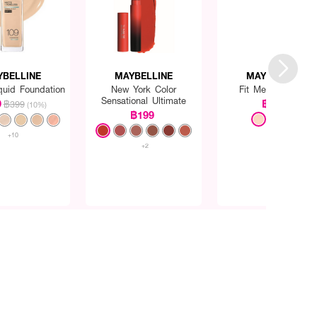
YBELLINE
MAYBELLINE
MAYBELLINE
quid Foundation
New York Color
Fit Me Concealer
Sensational Ultimate
9
฿299
฿399
(10%)
฿199
+10
+2