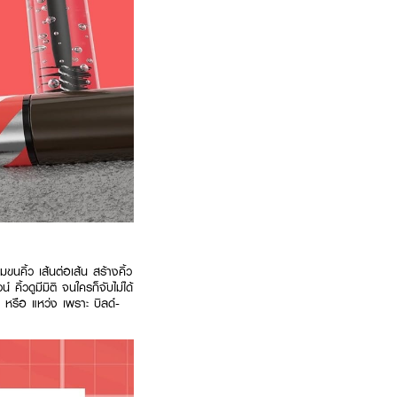
ขนคิ้ว เส้นต่อเส้น สร้างคิ้ว
คิ้วดูมีมิติ จนใครก็จับไม่ได้
น หรือ แหว่ง เพราะ บิลด์-