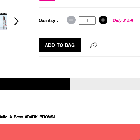
Quantity :
Only 3 left
ADD TO BAG
Build A Brow #DARK BROWN