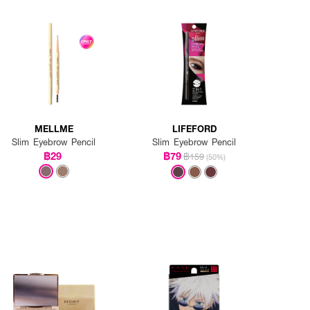
MELLME
LIFEFORD
Slim Eyebrow Pencil
Slim Eyebrow Pencil
฿29
฿79
฿159
(50%)