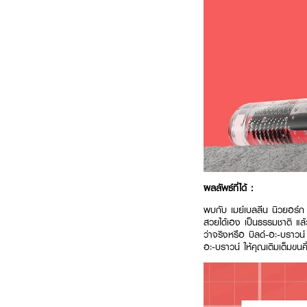
ผลลัพธ์ที่ได้ :
พบกับ เมย์เบลลีน นิวยอร์ก บิ
สวยได้เอง เป็นธรรมชาติ แล้วอ
ว่าจริงหรือ บิลด์-อะ-บราวน์
อะ-บราวน์ ให้คุณเติมเต็มขนคิ