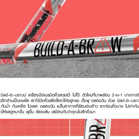
ลด์-อะ-บราวน์ เครื่องมือเนรมิตคิ้วสวยเป๊ะ ไม่โป๊ะ ตัวใหม่ที่มาพร้อม 2-in-1 ปากกาเติม
ีกด้านเป็นเจลใส เอาไว้ปัดคิ้วเพื่อล็อกให้อยู่ทรง ตั้งฟู ตลอดวัน ด้วย บิลด์-อะ-บราวน์ 
 กันน้ำ กันเหงื่อ ไม่เลอะ ตลอดวัน แม้ในอากาศที่ร้อนอบอ้าว ลาก่อนคิ้วบาง ไม่เท่ากั
้วให้แลดูหนาขึ้น ฟูขึ้น เรียงเส้น เสมือนกับว่าคุณไปสักคิ้วมา