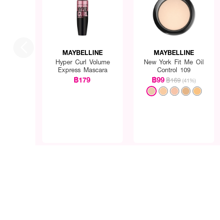
MAYBELLINE
MAYBELLINE
Hyper Curl Volume
New York Fit Me Oil
Express Mascara
Control 109
฿179
฿99
฿169
(41%)
● เมย์เบลลีน นิวยอร์ก บิลด
● ปากกาเติมขนคิ้ว เส้นต่อเ
● เจลใส ปัดคิ้วเพื่อล็อกให้อ
● ขนคิ้วให้แลดูหนาขึ้น ฟูขึ้น 
● กันน้ำ กันเหงื่อ ไม่เลอะ