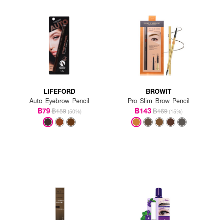
LIFEFORD
BROWIT
Auto Eyebrow Pencil
Pro Slim Brow Pencil
฿79
฿143
฿159
฿169
(50%)
(15%)