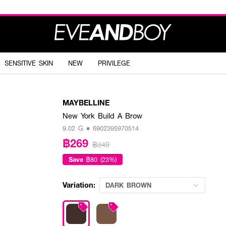
SENSITIVE SKIN
NEW
PRIVILEGE
MAYBELLINE
New York Build A Brow
9.02 G • 6902395970514
฿269
฿349
Save
฿80 (23%)
Variation:
DARK BROWN