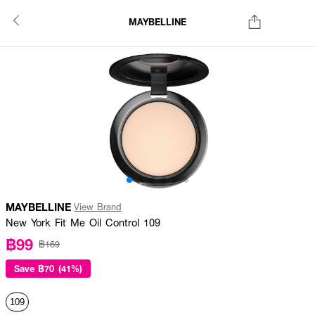
MAYBELLINE
MAYBELLINE
View Brand
New York Fit Me Oil Control 109
฿99
฿169
Save
฿70 (41%)
109