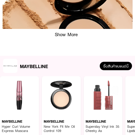
Show More
MAYBELLINE
ซื้อสินค้าแบรนด์นี้
ผลลัพธ์ที่ได้ :
MAYBELLINE New York Fit Me Oil Control
แป้งคุมมัน ด้วยเทคโนโลยีไมโคร
พาวเดอร์ช่วยควบคุมความมัน 12 ชั่วโมง เนื้อบางเบา เนียนฟิตไปกับผิวอย่างเป็น
MAYBELLINE
MAYBELLINE
MAYBELLINE
MAY
ธรรมชาติ พร้อมปกป้องผิวจากแสงแดดด้วย SPF28 PA+++ ให้ผิวแมทสวย
Hyper Curl Volume
New York Fit Me Oil
Superstay Vinyl Ink 35
Supe
Express Mascara
Control 109
Cheeky As
Lipst
ตลอดวัน