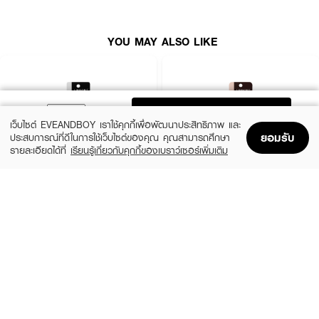
YOU MAY ALSO LIKE
ADD TO BAG
เว็บไซต์ EVEANDBOY เราใช้คุกกี้เพื่อพัฒนาประสิทธิภาพ และ
ยอมรับ
ประสบการณ์ที่ดีในการใช้เว็บไซต์ของคุณ คุณสามารถศึกษา
รายละเอียดได้ที่
เรียนรู้เกี่ยวกับคุกกี้ของเบราว์เซอร์เพิ่มเติม
Home
Home
Promotions
Promotions
Shopping Bag
Shopping Bag
Account
Account
LIFEFORD
LIFEFORD
Extreme Super Black Eyeliner
Extreme Super Eyeliner
(38%)
(38%)
฿99
฿99
฿159
฿159
size 0.5 G
Brown
How To Use :