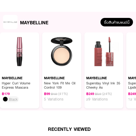
MAYBELLINE
ซื้อสินค้าแบรนด์นี้
ผลลัพธ์ที่ได้ :
อายไลเนอร์เม็ดสีดำเข้มสนิท จาก
MAYBELLINE New York Tattoo Liner 48H
Dip In
ล็อคลุคให้ดวงตาของคุณโฉบเฉี่ยว สวยมั่นใจ ไม่มีเลือนหายตลอดวัน กัน
MAYBELLINE
MAYBELLINE
MAYBELLINE
MAY
น้ำ กันเหงื่อ ติดทนนาน 48 ชั่วโมง
Hyper Curl Volume
New York Fit Me Oil
Superstay Vinyl Ink 35
Supe
Express Mascara
Control 109
Cheeky As
Lipst
· เม็ดสีดำเข้มสนิท
(41%)
(24%)
฿179
฿99
฿249
฿24
฿169
฿329
5 Variations
29 Variations
12 V
Black
· กันน้ำ กันเหงื่อ ติดทนนาน 48 ชั่วโมง
· ไม่เลอะเลือนหายระหว่างวัน
· มาพร้อมหัวพู่กันแบบจิ้มจุ่ม เขียนง่ายแม้มือใหม่
RECENTLY VIEWED