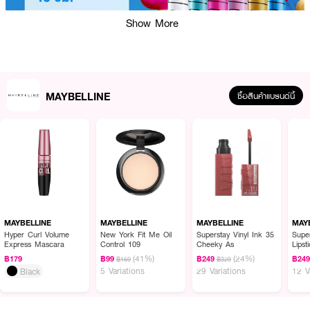
Show More
MAYBELLINE
ซื้อสินค้าแบรนด์นี้
ผลลัพธ์ที่ได้ :
พบกับอายไลเนอร์ที่กล้าความกลัว ฉีกทุกกฎ ติดทนนาน 48 ชม. MAYBELLINE
New York Tattoo Liner Play
อายไลเนอร์แบบลิควิดหัวปากกาจิ้มจุ่ม คมกริบใน
กรีดเดียว นุ่มลื่นไม่สะดุด กันน้ำ กันเหงื่อ ติดทนแต่ล้างออกง่าย ให้คุณเป็นตัวเอง
MAYBELLINE
MAYBELLINE
MAYBELLINE
MAY
สนุกไปกับการแต่งตาในลุคที่หลากหลาย โดยไม่ต้องกังวลว่าจะเลอะหรือเลือนหาย
Hyper Curl Volume
New York Fit Me Oil
Superstay Vinyl Ink 35
Supe
ระหว่างวัน มาพร้อมอณูพิกเมนต์สีที่แน่นและชัดเจน ถึง 6 เฉดสีสันสดใส คอนโทรล
Express Mascara
Control 109
Cheeky As
Lipst
เส้นหนาบางได้ง่าย
(41%)
(24%)
฿179
฿99
฿249
฿24
฿169
฿329
5 Variations
29 Variations
12 V
• อายไลเนอร์แบบลิควิดหัวปากกาจิ้มจุ่ม
Black
• นุ่มลื่นไม่สะดุด กันน้ำ กันเหงื่อ ติดทน