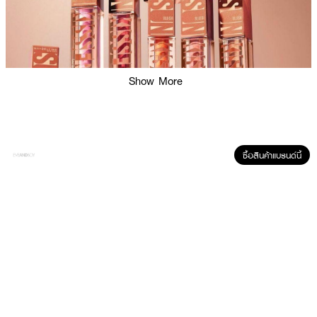
Show More
ซื้อสินค้าแบรนด์นี้
ผลลัพธ์ที่ได้:
บลัชลิควิดสูตร 2-in-1 จาก Maybelline New York ที่รวมบลัชและไฮไลต์ไว้ในหนึ่ง
เดียว ให้ผิวแก้มดูฉ่ำวาวสุขภาพดีด้วยเนื้อสัมผัสแบบน้ำ เกลี่ยง่าย ไม่เป็นคราบ และ
ให้สีสวยติดทนนานถึง 12 ชั่วโมง พร้อมบำรุงผิวด้วยวิตามินอี ให้ลุคโกลว์
ธรรมชาติแบบ “Sun-kissed” ได้ง่าย ๆ ทุกวัน