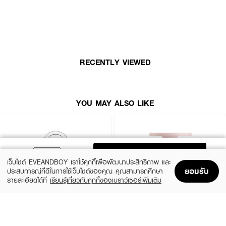
● เนื้อน้ำบางเบา เกลี่ยง่าย ไม่เป็นคราบ
● ติดทนนานถึง 12 ชั่วโมง
● ผิวดูโกลว์สุขภาพดีจากวิตามินอี
● ผสานบลัช + ไฮไลท์ในหนึ่งเดียว
RECENTLY VIEWED
● พิกเมนต์แน่น สีชัดเจนตั้งแต่ปาดแรก
● เหมาะกับทุกสภาพผิว
YOU MAY ALSO LIKE
● เลขที่จดแจ้ง อย.: 10-2-6700026550
How to Use:
ADD TO BAG
● แต้มลงบริเวณพวงแก้ม 2-3 จุด
เว็บไซต์ EVEANDBOY เราใช้คุกกี้เพื่อพัฒนาประสิทธิภาพ และ
● ใช้นิ้วหรือฟองน้ำเกลี่ยเบา ๆ ให้เรียบเนียน
ยอมรับ
ประสบการณ์ที่ดีในการใช้เว็บไซต์ของคุณ คุณสามารถศึกษา
รายละเอียดได้ที่
เรียนรู้เกี่ยวกับคุกกี้ของเบราว์เซอร์เพิ่มเติม
● สามารถเพิ่มเลเยอร์เพื่อความชัดได้ตามต้องการ
Home
Home
Promotions
Promotions
Shopping Bag
Shopping Bag
Account
Account
CLINIQUE
KYLIE
🌈 Maybelline Sunkisser – ผิวแก้มฉ่ำโกลว์แบบไม่ต้องออกแดด! 🌈
Cheek Pop
Cosmetics Hybrid Blush