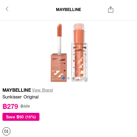
MAYBELLINE
MAYBELLINE
View Brand
Sunkisser Original
฿279
฿329
Save
฿50 (15%)
01