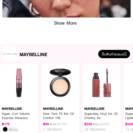
Show More
MAYBELLINE
ซื้อสินค้าแบรนด์นี้
ผลลัพธ์ที่ได้ :
MAYBELLINE Super Lock Brow Gel Tinted
เจลปัดคิ้วสีสูตรล็อกทรงจากเมย์
เบลลีน นิวยอร์ก ที่ช่วยจัดแต่งคิ้วให้เรียงเส้นสวย ตั้งฟู และดูมีมิติอย่างเป็น
ธรรมชาติ พร้อมเติมสีคิ้วให้ดูสม่ำเสมอและเพิ่มระดับความเข้มได้ตามต้องการ
MAYBELLINE
MAYBELLINE
MAYBELLINE
MAY
Hyper Curl Volume
New York Fit Me Oil
Superstay Vinyl Ink 35
Supe
Express Mascara
Control 109
Cheeky As
Lipst
(41%)
(24%)
฿179
฿99
฿249
฿24
฿169
฿329
5 Variations
29 Variations
12 V
Black