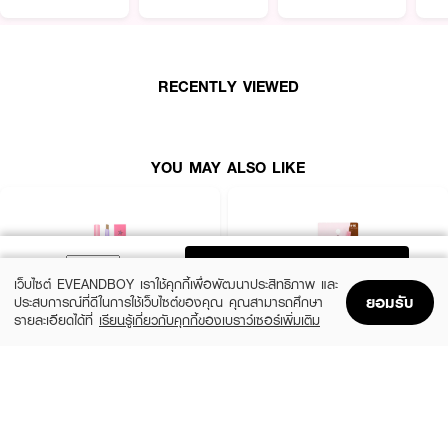
RECENTLY VIEWED
YOU MAY ALSO LIKE
ADD TO BAG
เว็บไซต์ EVEANDBOY เราใช้คุกกี้เพื่อพัฒนาประสิทธิภาพ และ
ยอมรับ
ประสบการณ์ที่ดีในการใช้เว็บไซต์ของคุณ คุณสามารถศึกษา
รายละเอียดได้ที่
เรียนรู้เกี่ยวกับคุกกี้ของเบราว์เซอร์เพิ่มเติม
Home
Home
Promotions
Promotions
Shopping Bag
Shopping Bag
Account
Account
MELLME
SASI
·
เจลปัดคิ้วสี ช่วยเซ็ตคิ้วให้ตั้งฟู
Eyebrow Pencil
Brow To Be Auto Pencil
(34%)
฿18
฿59
฿89
·
สูตร Super Lock ช่วยล็อกทรงคิ้วยาวนาน
2 Variations
2 Variations